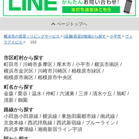
ページトップへ
横浜市の賃貸｜リビングサービス
>
(店舗(賃貸))地域から探す
>
小平市
>
ヴィ
ラアイビス
>
102
市区町村から探す
町田市
/
川崎市多摩区
/
厚木市
/
小平市
/
横浜市南区
/
横浜市金沢区
/
川崎市川崎区
/
相模原市緑区
/
相模原市南区
/
相模原市中央区
町名から探す
金森
/
栗谷
/
温水
/
仲町
/
六浦東
/
三井
/
清水ケ丘
/
旭町
/
清新
/
御園
路線から探す
小田急小田原線
/
横浜線
/
東急田園都市線
/
南武線
/
京急本線
/
西武拝島線
/
西武新宿線
/
ブルーライン
/
西武多摩湖線
/
湘南新宿ライン宇須
駅から探す