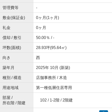
管理費等
-
敷金(保証金)
0ヶ月(1ヶ月)
礼金
0ヶ月
償却 / 敷引
50.00％ / -
坪数(面積)
28.93坪(95.64㎡)
向き
西
築年月
2025年 10月 (新築)
種別 / 構造
店舗事務所 / 木造
用途地域
第一種低層住居専用
部屋 /
102 / 1-2階 / 2階建
所在階 / 階建