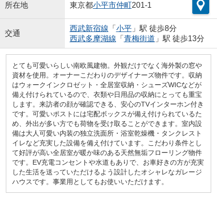
所在地
東京都
小平市
仲町
201-1
西武新宿線
「
小平
」駅 徒歩8分
交通
西武多摩湖線
「
青梅街道
」駅 徒歩13分
とても可愛いらしい南欧風建物。外観だけでなく海外製の窓や
資材を使用。オーナーこだわりのデザイナーズ物件です。収納
はウォークインクロゼット・全居室収納・シューズWICなどが
備え付けられているので、衣類や日用品の収納にとっても重宝
します。来訪者の顔が確認できる、安心のTVインターホン付き
です。可愛いポストには宅配ボックスが備え付けられているた
め、外出が多い方でも荷物を受け取ることができます。室内設
備は大人可愛い内装の独立洗面所・浴室乾燥機・タンクレスト
イレなど充実した設備を備え付けています。こだわり条件とし
て好評が高い全居室が暖か味のある天然無垢フローリング物件
です。EV充電コンセントや水道もありで、お車好きの方が充実
した生活を送っていただけるよう設計したオシャレなガレージ
ハウスです。事業用としてもお使いいただけます。