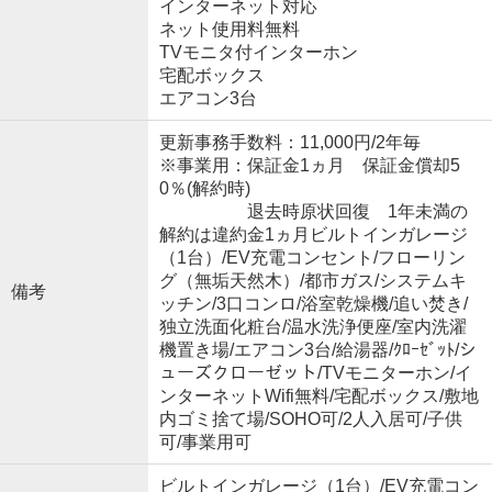
インターネット対応
ネット使用料無料
TVモニタ付インターホン
宅配ボックス
エアコン3台
更新事務手数料：11,000円/2年毎
※事業用：保証金1ヵ月 保証金償却5
0％(解約時)
退去時原状回復 1年未満の
解約は違約金1ヵ月ビルトインガレージ
（1台）/EV充電コンセント/フローリン
グ（無垢天然木）/都市ガス/システムキ
備考
ッチン/3口コンロ/浴室乾燥機/追い焚き/
独立洗面化粧台/温水洗浄便座/室内洗濯
機置き場/エアコン3台/給湯器/ｸﾛｰｾﾞｯﾄ/シ
ューズクローゼット/TVモニターホン/イ
ンターネットWifi無料/宅配ボックス/敷地
内ゴミ捨て場/SOHO可/2人入居可/子供
可/事業用可
ビルトインガレージ（1台）/EV充電コン