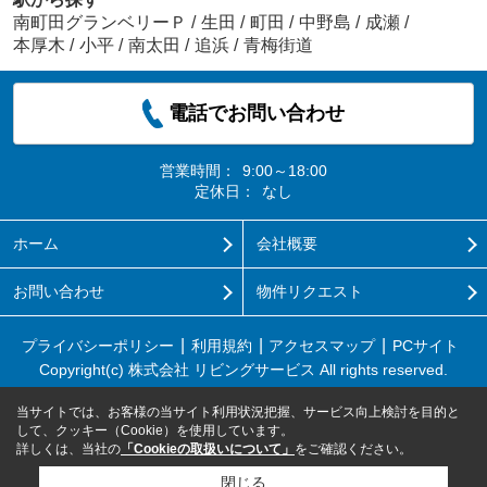
南町田グランベリーＰ
/
生田
/
町田
/
中野島
/
成瀬
/
本厚木
/
小平
/
南太田
/
追浜
/
青梅街道
電話でお問い合わせ
営業時間：
9:00～18:00
定休日：
なし
ホーム
会社概要
お問い合わせ
物件リクエスト
プライバシーポリシー
利用規約
アクセスマップ
PCサイト
Copyright(c) 株式会社 リビングサービス All rights reserved.
当サイトでは、お客様の当サイト利用状況把握、サービス向上検討を目的と
して、クッキー（Cookie）を使用しています。
詳しくは、当社の
「Cookieの取扱いについて」
をご確認ください。
閉じる