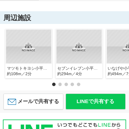
周辺施設
マツモトキヨシ小平仲町店
セブンイレブン小平仲町店
いなげや小
約108m／2分
約294m／4分
約494m／
メールで共有する
LINEで共有する