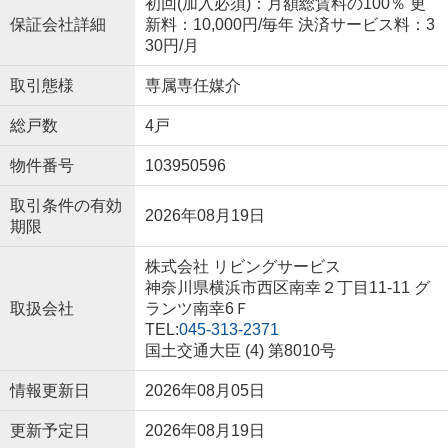
初回(加入必須)：月額総賃料の100％ 更
保証会社詳細
新料：10,000円/毎年 決済サービス料：3
30円/月
取引態様
専属専任媒介
総戸数
4戸
物件番号
103950596
取引条件の有効
2026年08月19日
期限
株式会社 リビングサービス
神奈川県横浜市西区南幸２丁目11-11 グ
取扱会社
ランツ南幸6Ｆ
TEL:
045-313-2371
国土交通大臣 (4) 第8010号
情報更新日
2026年08月05日
更新予定日
2026年08月19日