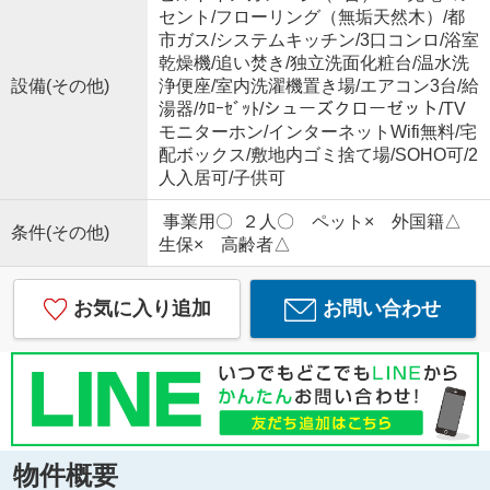
セント/フローリング（無垢天然木）/都
市ガス/システムキッチン/3口コンロ/浴室
乾燥機/追い焚き/独立洗面化粧台/温水洗
設備(その他)
浄便座/室内洗濯機置き場/エアコン3台/給
湯器/ｸﾛｰｾﾞｯﾄ/シューズクローゼット/TV
モニターホン/インターネットWifi無料/宅
配ボックス/敷地内ゴミ捨て場/SOHO可/2
人入居可/子供可
事業用〇 ２人〇 ペット× 外国籍△
条件(その他)
生保× 高齢者△
お気に入り追加
お問い合わせ
物件概要