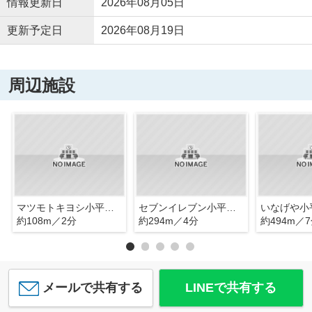
情報更新日
2026年08月05日
更新予定日
2026年08月19日
周辺施設
マツモトキヨシ小平仲町店
セブンイレブン小平仲町店
いなげや小
約108m／2分
約294m／4分
約494m／
メールで共有する
LINEで共有する