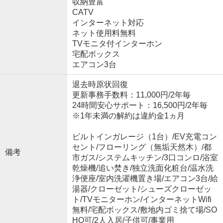
収納豊富
CATV
インターネット対応
ネット使用料無料
TVモニタ付インターホン
宅配ボックス
エアコン3台
退去時原状回復
更新事務手数料：11,000円/2年毎
24時間安心サポート：16,500円/2年毎
※1年未満の解約は違約金1ヵ月
ビルトインガレージ（1台）/EV充電コン
セント/フローリング（無垢天然木）/都
備考
市ガス/システムキッチン/3口コンロ/浴室
乾燥機/追い焚き/独立洗面化粧台/温水洗
浄便座/室内洗濯機置き場/エアコン3台/給
湯器/クローゼット/シューズクローゼッ
ト/TVモニターホン/インターネットWifi
無料/宅配ボックス/敷地内ゴミ捨て場/SO
HO可/2人入居/子供可/事業用