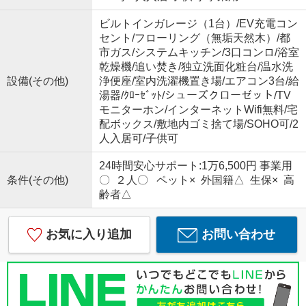
ビルトインガレージ（1台）/EV充電コン
セント/フローリング（無垢天然木）/都
市ガス/システムキッチン/3口コンロ/浴室
乾燥機/追い焚き/独立洗面化粧台/温水洗
設備(その他)
浄便座/室内洗濯機置き場/エアコン3台/給
湯器/ｸﾛｰｾﾞｯﾄ/シューズクローゼット/TV
モニターホン/インターネットWifi無料/宅
配ボックス/敷地内ゴミ捨て場/SOHO可/2
人入居可/子供可
24時間安心サポート:1万6,500円 事業用
条件(その他)
〇 ２人〇 ペット× 外国籍△ 生保× 高
齢者△
お気に入り追加
お問い合わせ