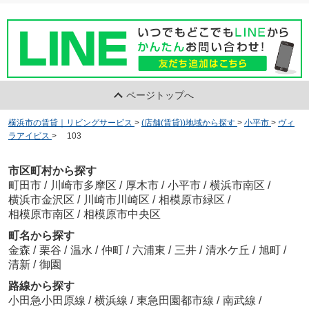
ページトップへ
横浜市の賃貸｜リビングサービス
>
(店舗(賃貸))地域から探す
>
小平市
>
ヴィ
ラアイビス
>
103
市区町村から探す
町田市
/
川崎市多摩区
/
厚木市
/
小平市
/
横浜市南区
/
横浜市金沢区
/
川崎市川崎区
/
相模原市緑区
/
相模原市南区
/
相模原市中央区
町名から探す
金森
/
栗谷
/
温水
/
仲町
/
六浦東
/
三井
/
清水ケ丘
/
旭町
/
清新
/
御園
路線から探す
小田急小田原線
/
横浜線
/
東急田園都市線
/
南武線
/