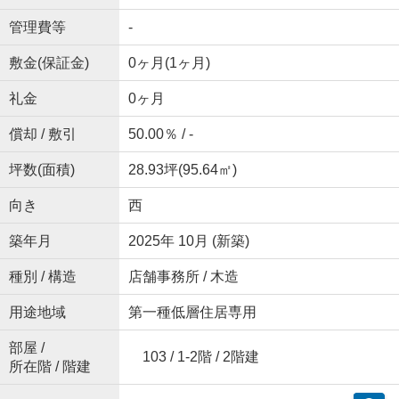
管理費等
-
敷金(保証金)
0ヶ月(1ヶ月)
礼金
0ヶ月
償却 / 敷引
50.00％ / -
坪数(面積)
28.93坪(95.64㎡)
向き
西
築年月
2025年 10月 (新築)
種別 / 構造
店舗事務所 / 木造
用途地域
第一種低層住居専用
部屋 /
103 / 1-2階 / 2階建
所在階 / 階建