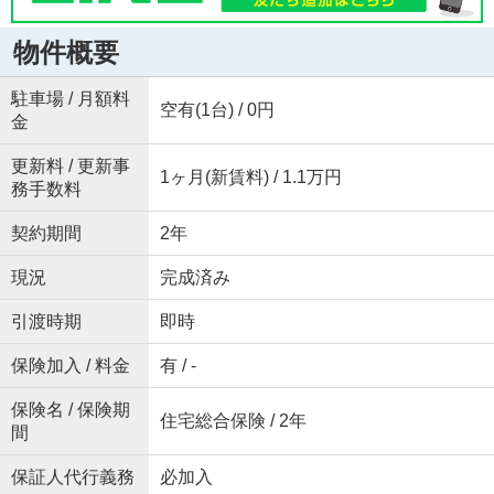
物件概要
駐車場 / 月額料
空有(1台) / 0円
金
更新料 / 更新事
1ヶ月(新賃料) / 1.1万円
務手数料
契約期間
2年
現況
完成済み
引渡時期
即時
保険加入 / 料金
有 / -
保険名 / 保険期
住宅総合保険 / 2年
間
保証人代行義務
必加入