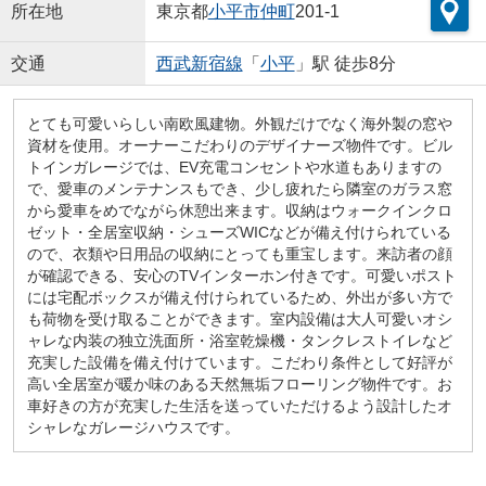
所在地
東京都
小平市
仲町
201-1
交通
西武新宿線
「
小平
」駅 徒歩8分
とても可愛いらしい南欧風建物。外観だけでなく海外製の窓や
資材を使用。オーナーこだわりのデザイナーズ物件です。ビル
トインガレージでは、EV充電コンセントや水道もありますの
で、愛車のメンテナンスもでき、少し疲れたら隣室のガラス窓
から愛車をめでながら休憩出来ます。収納はウォークインクロ
ゼット・全居室収納・シューズWICなどが備え付けられている
ので、衣類や日用品の収納にとっても重宝します。来訪者の顔
が確認できる、安心のTVインターホン付きです。可愛いポスト
には宅配ボックスが備え付けられているため、外出が多い方で
も荷物を受け取ることができます。室内設備は大人可愛いオシ
ャレな内装の独立洗面所・浴室乾燥機・タンクレストイレなど
充実した設備を備え付けています。こだわり条件として好評が
高い全居室が暖か味のある天然無垢フローリング物件です。お
車好きの方が充実した生活を送っていただけるよう設計したオ
シャレなガレージハウスです。