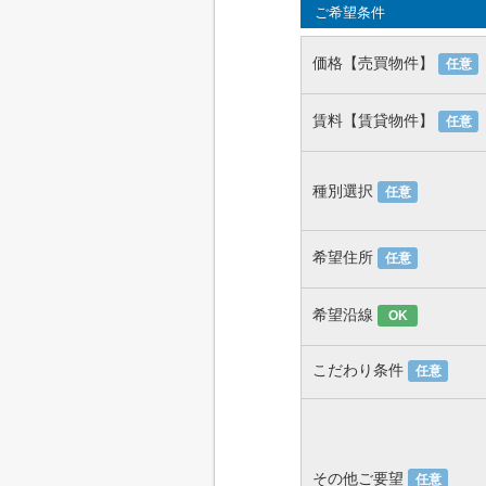
ご希望条件
価格【売買物件】
任意
賃料【賃貸物件】
任意
種別選択
任意
希望住所
任意
希望沿線
OK
こだわり条件
任意
その他ご要望
任意