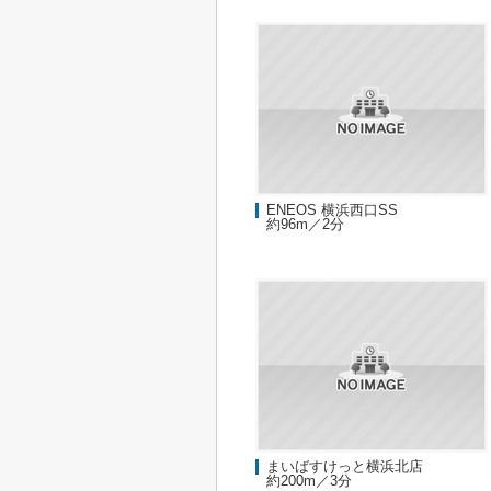
ENEOS 横浜西口SS
約96m／2分
まいばすけっと横浜北店
約200m／3分