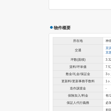
物件概要
所在地
神
京
交通
京
坪数(面積)
3.3
賃料/坪単価
7.
敷金/礼金/保証金
3ヶ
更新料/更新事務手数料
1ヶ
造作譲渡金
-
保険加入/料金
有/
保証人代行義務
必
初回