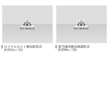
ロイヤルホスト横浜駅前店
星乃珈琲横浜鶴屋町店
約151m／2分
約209m／3分