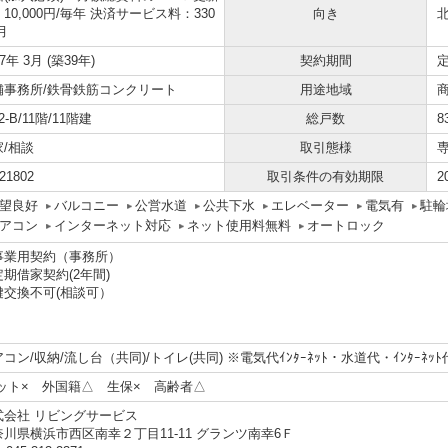
10,000円/毎年 決済サービス料：330
向き
月
87年 3月 (築39年)
契約期間
定
舗事務所/鉄骨鉄筋コンクリート
用途地域
02-B/11階/11階建
総戸数
8
家/相談
取引態様
21802
取引条件の有効期限
2
望良好
バルコニー
公営水道
公共下水
エレベーター
電気有
駐輪
アコン
インターネット対応
ネット使用料無料
オートロック
事業用契約（事務所）
期借家契約(2年間)
鍵交換不可(相談可）
コン/収納/流し台（共同)/トイレ(共同) ※電気代ｲﾝﾀｰﾈｯﾄ・水道代・ｲﾝﾀｰﾈ
ット× 外国籍△ ⽣保× ⾼齢者△
式会社 リビングサービス
奈川県横浜市西区南幸２丁目11-11 グランツ南幸6Ｆ