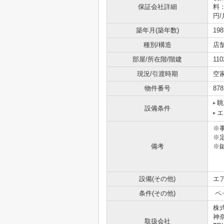
保証会社詳細
料：
円/
築年月(築年数)
19
種別/構造
店
部屋/所在階/階建
11
現況/引渡時期
空
物件番号
878
眺
設備条件
エ
※
※定
備考
※
設備(その他)
エア
条件(その他)
ペ
株
神
取扱会社