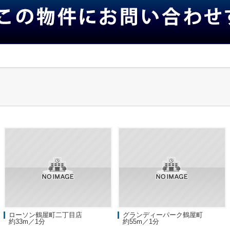
ローソン鶴屋町二丁目店
グランディーパーク鶴屋町
約33m／1分
約55m／1分