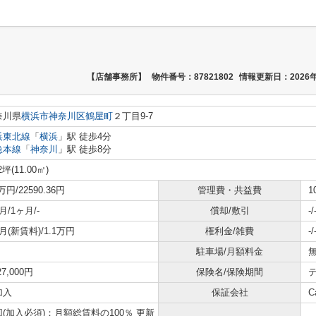
【店舗事務所】
物件番号：87821802
情報更新日：2026年
奈川県
横浜市神奈川区
鶴屋町
２丁目9-7
浜東北線
「
横浜
」駅 徒歩4分
急本線
「
神奈川
」駅 徒歩8分
2坪(11.00㎡)
5万円/22590.36円
管理費・共益費
1
月/1ヶ月/-
償却/敷引
-/
月(新賃料)/1.1万円
権利金/雑費
-/
駐車場/月額料金
無
27,000円
保険名/保険期間
加入
保証会社
C
(加入必須)：月額総賃料の100％ 更新