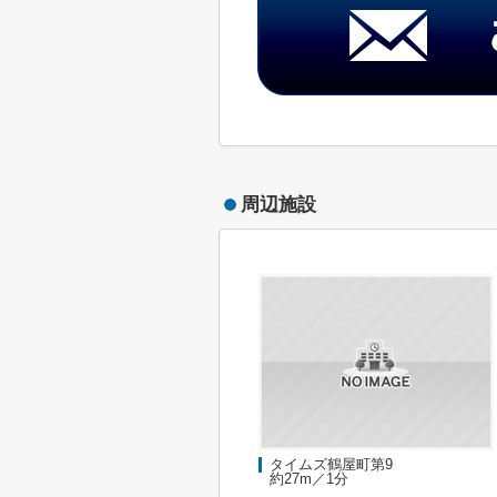
周辺施設
タイムズ鶴屋町第9
約27m／1分