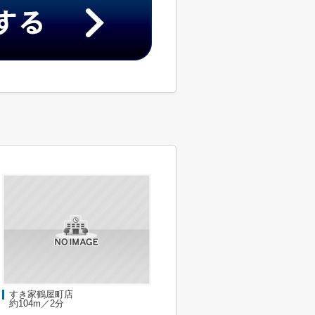
すき家鶴屋町店
約104m／2分