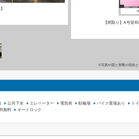
観】
【間取り】A号室45,
※写真や図と実際の現状と
道
公共下水
エレベーター
電気有
駐輪場
バイク置場あり
ト
料無料
オートロック