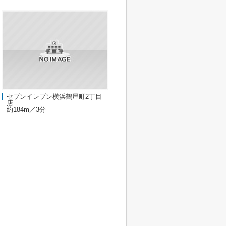
セブンイレブン横浜鶴屋町2丁目
店
約184m／3分