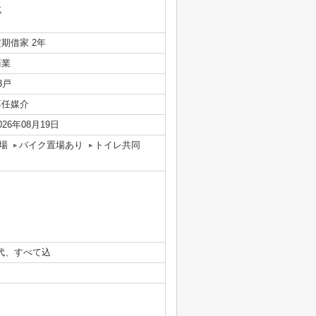
北
期借家 2年
商業
3戸
専任媒介
026年08月19日
場
バイク置場あり
トイレ共同
ｯﾄ代、すべて込