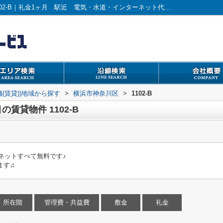
横浜市神奈川区鶴屋町２丁目の賃貸物件1102-B｜礼金1ヶ月 駅近 電気・水道・インターネット代すべて込み｜横浜市の賃貸｜リビングサービス
舗(賃貸))地域から探す
>
横浜市神奈川区
>
1102-B
賃貸物件 1102-B
ネットすべて無料です♪
ます♫
所在階
管理費・共益費
敷金
礼金