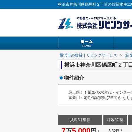
横浜市の賃貸｜リビングサービス
>
(店
横浜市神奈川区鶴屋町２丁目の
物件紹介
最上階！！電気代‧⽔道代・インター
事業⽤・定期借家契約(2年間)になり
賃料/坪単価
坪数/面積
7
5,000
万
円
3.32坪 /
/