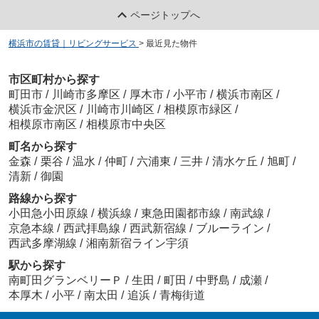
ページトップへ
横浜市の賃貸｜リビングサービス
>
最近見た物件
市区町村から探す
町田市
/
川崎市多摩区
/
厚木市
/
小平市
/
横浜市南区
/
横浜市金沢区
/
川崎市川崎区
/
相模原市緑区
/
相模原市南区
/
相模原市中央区
町名から探す
金森
/
栗谷
/
温水
/
仲町
/
六浦東
/
三井
/
清水ケ丘
/
旭町
/
清新
/
御園
路線から探す
小田急小田原線
/
横浜線
/
東急田園都市線
/
南武線
/
京急本線
/
西武拝島線
/
西武新宿線
/
ブルーライン
/
西武多摩湖線
/
湘南新宿ライン宇須
駅から探す
南町田グランベリーＰ
/
生田
/
町田
/
中野島
/
成瀬
/
本厚木
/
小平
/
南太田
/
追浜
/
青梅街道