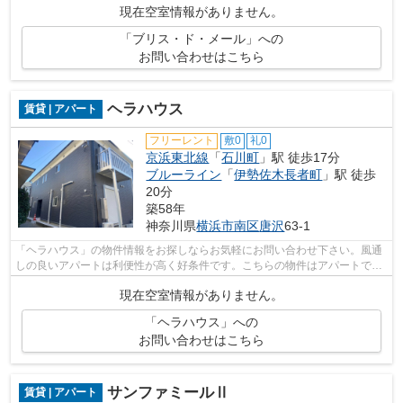
現在空室情報がありません。
「ブリス・ド・メール」への
お問い合わせはこちら
ヘラハウス
賃貸 | アパート
フリーレント
敷0
礼0
京浜東北線
「
石川町
」駅 徒歩17分
ブルーライン
「
伊勢佐木長者町
」駅 徒歩
20分
築58年
神奈川県
横浜市南区
唐沢
63-1
「ヘラハウス」の物件情報をお探しならお気軽にお問い合わせ下さい。風通
しの良いアパートは利便性が高く好条件です。こちらの物件はアパートで
す。まだ気になる物件が見つからないの...
現在空室情報がありません。
「ヘラハウス」への
お問い合わせはこちら
サンファミールⅡ
賃貸 | アパート