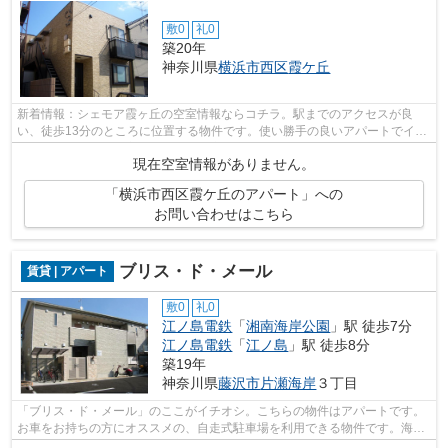
敷0
礼0
築20年
神奈川県
横浜市西区
霞ケ丘
新着情報：シェモア霞ヶ丘の空室情報ならコチラ。駅までのアクセスが良
い、徒歩13分のところに位置する物件です。使い勝手の良いアパートでイチ
オシの物件です。お客様のご希望に適し...
現在空室情報がありません。
「横浜市西区霞ケ丘のアパート」への
お問い合わせはこちら
ブリス・ド・メール
賃貸 | アパート
敷0
礼0
江ノ島電鉄
「
湘南海岸公園
」駅 徒歩7分
江ノ島電鉄
「
江ノ島
」駅 徒歩8分
築19年
神奈川県
藤沢市
片瀬海岸
３丁目
「ブリス・ド・メール」のここがイチオシ。こちらの物件はアパートです。
お車をお持ちの方にオススメの、自走式駐車場を利用できる物件です。海が
近い物件なので、海が好きな方にもお...