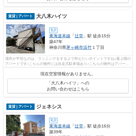
大八木ハイツ
賃貸 | アパート
礼0
東海道本線
「
辻堂
」駅 徒歩15分
築47年
神奈川県
茅ヶ崎市
浜竹
１丁目
場所が平坦なのは、ランニングをする上で抑えたいポイントですね♪最上階の
アパートです♪こちらの物件には自走式駐車場あり♪こちらの物件はアパート
です♪茅ヶ崎市エリアにある賃貸情報...
現在空室情報がありません。
「大八木ハイツ」への
お問い合わせはこちら
ジェネシス
賃貸 | アパート
礼0
東海道本線
「
辻堂
」駅 徒歩16分
築39年