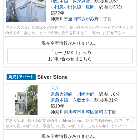
相鉄本線
「
さがみ野
」駅 徒歩10分
小田急小田原線
「
座間
」駅 徒歩36分
築32年
神奈川県
座間市
さがみ野
１丁目
アクセスの良い徒歩10分の物件です。使い勝手の良いアパートでイチオシの
物件です。あなたにとって快適な物件を探すなら、当社にお任せ下さい。当
社は、お客様のライフスタイルに合わ...
現在空室情報がありません。
「カーサMKⅡ」への
お問い合わせはこちら
Silver Stone
賃貸 | アパート
礼0
京急大師線
「
川崎大師
」駅 徒歩8分
京急本線
「
六郷土手
」駅 徒歩31分
築19年
神奈川県
川崎市川崎区
藤崎
３丁目
京急大師線川崎大師駅周辺物件：Silver Stone。駅まで徒歩8分なので、アク
セスの良い物件です。陽当たりの良い物件です。こちらの物件はアパートで
す。賃貸物件のことでお困りなら、ま...
現在空室情報がありません。