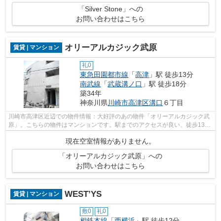
「Silver Stone」への
お問い合わせはこちら
オリーアルカジック武原
賃貸 | マンション
礼0
東急田園都市線
「
高津
」駅 徒歩13分
南武線
「
武蔵溝ノ口
」駅 徒歩18分
築34年
神奈川県
川崎市高津区
溝口
６丁目
川崎市高津区近辺での物件情報：大好評のあの物件「オリーアルカジック武
原」。こちらの物件はマンションです。駅までのアクセスが良い、徒歩13分
のところに位置する物件です。ご希望...
現在空室情報がありません。
「オリーアルカジック武原」への
お問い合わせはこちら
WEST’YS
賃貸 | マンション
敷0
礼0
相鉄本線
「
西横浜
」駅 徒歩12分