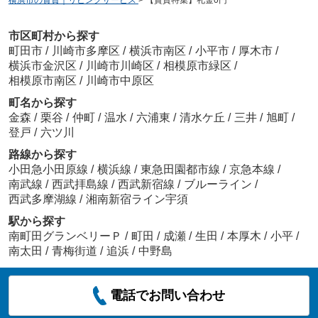
市区町村から探す
町田市
/
川崎市多摩区
/
横浜市南区
/
小平市
/
厚木市
/
横浜市金沢区
/
川崎市川崎区
/
相模原市緑区
/
相模原市南区
/
川崎市中原区
町名から探す
金森
/
栗谷
/
仲町
/
温水
/
六浦東
/
清水ケ丘
/
三井
/
旭町
/
登戸
/
六ツ川
路線から探す
小田急小田原線
/
横浜線
/
東急田園都市線
/
京急本線
/
南武線
/
西武拝島線
/
西武新宿線
/
ブルーライン
/
西武多摩湖線
/
湘南新宿ライン宇須
駅から探す
南町田グランベリーＰ
/
町田
/
成瀬
/
生田
/
本厚木
/
小平
/
南太田
/
青梅街道
/
追浜
/
中野島
電話でお問い合わせ