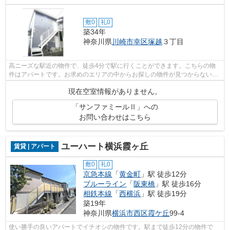
敷0
礼0
築34年
神奈川県
川崎市幸区
塚越
３丁目
高ニーズな駅近の物件で、徒歩4分で駅に行くことができます。こちらの物
件はアパートです。お求めのエリアの中からお探しの物件が見つからない場
合は、当社までご連絡頂ければ幸いです...
現在空室情報がありません。
「サンファミールⅡ」への
お問い合わせはこちら
ユーハート横浜霞ヶ丘
賃貸 | アパート
敷0
礼0
京急本線
「
黄金町
」駅 徒歩12分
ブルーライン
「
阪東橋
」駅 徒歩16分
相鉄本線
「
西横浜
」駅 徒歩19分
築19年
神奈川県
横浜市西区
霞ケ丘
99-4
使い勝手の良いアパートでイチオシの物件です。駅まで徒歩12分の物件で