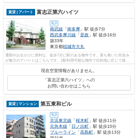
富志正第六ハイツ
賃貸 | アパート
礼0
南武線
「
南多摩
」駅 徒歩7分
西武多摩川線
「
是政
」駅 徒歩16分
築33年
東京都
稲城市
大丸
通勤やお出かけに便利な、徒歩7分に駅のある物件です。落ち着いた街並み
が魅力のアパートはこちらです。2駅利用可能な物件で目的地に応じて路線
を選ぶことができます。自走式駐車場が...
現在空室情報がありません。
「富志正第六ハイツ」への
お問い合わせはこちら
第五東和ビル
賃貸 | マンション
礼0
京浜東北線
「
桜木町
」駅 徒歩11分
京急本線
「
日ノ出町
」駅 徒歩10分
ブルーライン
「
高島町
」駅 徒歩13分
築31年