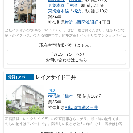
京急本線
「
戸部
」駅 徒歩18分
東海道本線
「
横浜
」駅 徒歩19分
築34年
神奈川県
横浜市西区
浅間町
４丁目
当社イチオシの物件の「WEST’YS」。ぜひ一度ご覧ください。徒歩12分で
駅へのアクセスができる物件です。防犯対策もバッチリなマンションタイプ
の物件です。当社はお客様のご希望に適し...
現在空室情報がありません。
「WEST’YS」への
お問い合わせはこちら
レイクサイド三井
賃貸 | アパート
礼0
横浜線
「
橋本
」駅 徒歩107分
築35年
神奈川県
相模原市緑区
三井
新着情報：レイクサイド三井の空室情報ならコチラ。最上階の物件です。こ
ちらの物件はアパートです。陽当りの良さが魅力の物件です。当社はお客様
のご希望に適した物件のご紹介をいた...