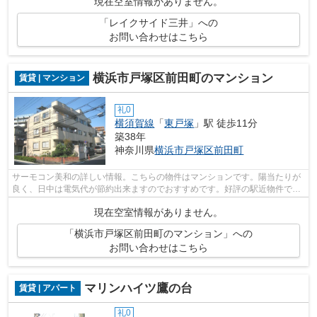
現在空室情報がありません。
「レイクサイド三井」への
お問い合わせはこちら
横浜市戸塚区前田町のマンション
賃貸 | マンション
礼0
横須賀線
「
東戸塚
」駅 徒歩11分
築38年
神奈川県
横浜市戸塚区
前田町
サーモコン美和の詳しい情報。こちらの物件はマンションです。陽当たりが
良く、日中は電気代が節約出来ますのでおすすめです。好評の駅近物件で、
徒歩11分でのアクセスが可能です。賃...
現在空室情報がありません。
「横浜市戸塚区前田町のマンション」への
お問い合わせはこちら
マリンハイツ鷹の台
賃貸 | アパート
礼0