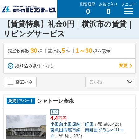
閲覧履歴
お気に入り
メニュー
0
0
【賃貸特集】礼金0円｜横浜市の賃貸｜
リビングサービス
30
5
1～30
該当物件数
棟
空き数
件
棟を表示
変更
絞り込み条件：
なし
空室のみ
シャトーレ金森
賃貸 | アパート
礼0
4.4
万円
小田急小田原線
「
町田
」駅 徒歩42分
東急田園都市線
「
南町田グランベリー
Ｐ
」駅 徒歩23分