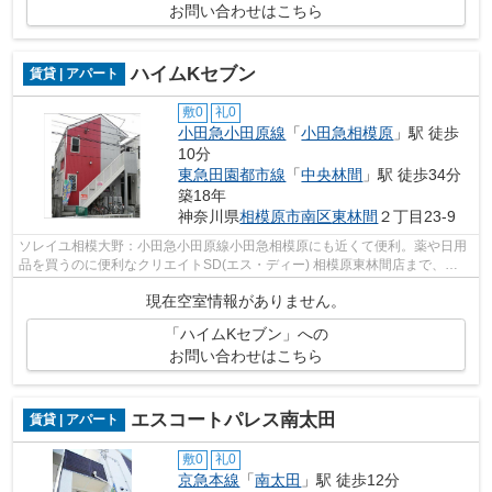
お問い合わせはこちら
ハイムKセブン
賃貸 | アパート
敷0
礼0
小田急小田原線
「
小田急相模原
」駅 徒歩
10分
東急田園都市線
「
中央林間
」駅 徒歩34分
築18年
神奈川県
相模原市南区
東林間
２丁目23-9
ソレイユ相模大野：小田急小田原線小田急相模原にも近くて便利。薬や日用
品を買うのに便利なクリエイトSD(エス・ディー) 相模原東林間店まで、
234mです。こちらの物件はアパートです。...
現在空室情報がありません。
「ハイムKセブン」への
お問い合わせはこちら
エスコートパレス南太田
賃貸 | アパート
敷0
礼0
京急本線
「
南太田
」駅 徒歩12分