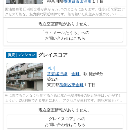
神奈川県
横須賀市
田浦町
１丁目
田浦警察署 田浦町交番が家から398mのところにあります。徒歩2分で駅にア
クセス可能な、魅力的な駅近物件です。落ち着いた街並みが魅力のアパート
はこちらです。こちらの物件は周辺に...
現在空室情報がありません。
「ラ・メールたうら」への
お問い合わせはこちら
グレイスコア
賃貸 | マンション
礼0
常磐緩行線
「
金町
」駅 徒歩6分
築32年
東京都
葛飾区
東金町
１丁目
朝に慌てることなく行動するために駅から徒歩6分の駅近物件はいかがでし
ょうか。2駅利用できる場所にあり、アクセスが便利です。防犯対策もバッ
チリなマンションタイプの物件です。物...
現在空室情報がありません。
「グレイスコア」への
お問い合わせはこちら