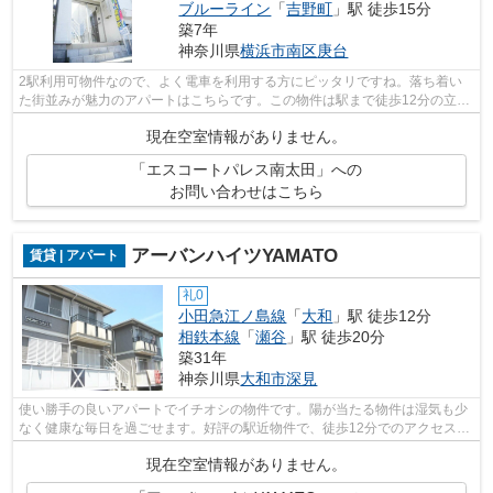
ブルーライン
「
吉野町
」駅 徒歩15分
築7年
神奈川県
横浜市南区
庚台
2駅利用可物件なので、よく電車を利用する方にピッタリですね。落ち着い
た街並みが魅力のアパートはこちらです。この物件は駅まで徒歩12分の立地
です。最上階のアパートです。横浜市南...
現在空室情報がありません。
「エスコートパレス南太田」への
お問い合わせはこちら
アーバンハイツYAMATO
賃貸 | アパート
礼0
小田急江ノ島線
「
大和
」駅 徒歩12分
相鉄本線
「
瀬谷
」駅 徒歩20分
築31年
神奈川県
大和市
深見
使い勝手の良いアパートでイチオシの物件です。陽が当たる物件は湿気も少
なく健康な毎日を過ごせます。好評の駅近物件で、徒歩12分でのアクセスが
可能です。当社は大和市にある小田急...
現在空室情報がありません。