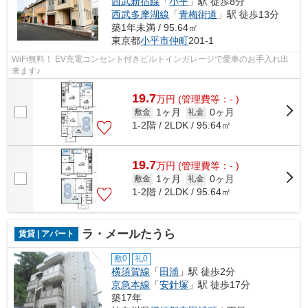
西武新宿線
「
小平
」駅 徒歩8分
西武多摩湖線
「
青梅街道
」駅 徒歩13分
築1年未満 / 95.64㎡
東京都
小平市
仲町
201-1
WiFi無料！ EV充電コンセント付きビルトインガレージで愛車のお手入れ出
来ます♪
19.7
万
円
(管理費等：- )
1ヶ月
0ヶ月
敷金
礼金
1-2階 / 2LDK / 95.64㎡
19.7
万
円
(管理費等：- )
1ヶ月
0ヶ月
敷金
礼金
1-2階 / 2LDK / 95.64㎡
ラ・メールたうら
賃貸 | アパート
敷0
礼0
横須賀線
「
田浦
」駅 徒歩2分
京急本線
「
安針塚
」駅 徒歩17分
築17年