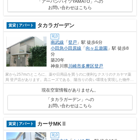
「アーバンハイツYAMATO」への
お問い合わせはこちら
タカラガーデン
賃貸 | アパート
礼0
南武線
「
登戸
」駅 徒歩6分
小田急小田原線
「
向ヶ丘遊園
」駅 徒歩8
分
築20年
神奈川県
川崎市多摩区
登戸
家から257mのところに、薬や日用品を買うのに便利なクスリのナカヤマ薬
局 登戸店があります。高ニーズである、陽当りの良い環境を実現した物件と
なっています。根強いニーズを誇る駅近...
現在空室情報がありません。
「タカラガーデン」への
お問い合わせはこちら
カーサMKⅡ
賃貸 | アパート
礼0