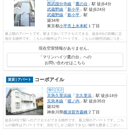
西武国分寺線
「
鷹の台
」駅 徒歩4分
武蔵野線
「
新小平
」駅 徒歩24分
武蔵野線
「
新小平
」駅
築34年
東京都
小平市
上水本町
１丁目
最上階のアパートです。駅まで歩いてアクセスできる、徒歩4分の距離に立
地する物件です。こちらの物件はアパートです。こちらの物件詳細につきま
しては、お気軽にご連絡下さい。その際...
現在空室情報がありません。
「マリンハイツ鷹の台」への
お問い合わせはこちら
コーポアイル
賃貸 | アパート
敷0
礼0
京急久里浜線
「
北久里浜
」駅 徒歩14分
京急本線
「
堀ノ内
」駅 徒歩35分
築32年
神奈川県
横須賀市
森崎
２丁目
徒歩14分で駅へのアクセスができる物件です。最上階のアパートです。こち
らの物件はアパートです。当社でしかご紹介できない物件も数多くございま