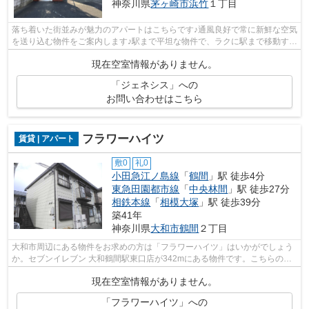
神奈川県
茅ヶ崎市
浜竹
１丁目
落ち着いた街並みが魅力のアパートはこちらです♪通風良好で常に新鮮な空気
を送り込む物件をご案内します♪駅まで平坦な物件で、ラクに駅まで移動する
ことができます♪徒歩15分で駅へのア...
現在空室情報がありません。
「ジェネシス」への
お問い合わせはこちら
フラワーハイツ
賃貸 | アパート
敷0
礼0
小田急江ノ島線
「
鶴間
」駅 徒歩4分
東急田園都市線
「
中央林間
」駅 徒歩27分
相鉄本線
「
相模大塚
」駅 徒歩39分
築41年
神奈川県
大和市
鶴間
２丁目
大和市周辺にある物件をお求めの方は「フラワーハイツ」はいかがでしょう
か。セブンイレブン 大和鶴間駅東口店が342mにある物件です。こちらの物
件はアパートです。徒歩4分の位置に駅...
現在空室情報がありません。
「フラワーハイツ」への