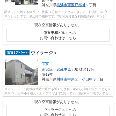
神奈川県
横浜市西区
戸部町
２丁目
駅近くに立地する物件で、徒歩11分程でアクセスできます。日当たりの良い
マンションです。最上階の物件です。2駅利用可能な利便性の高いマンショ
ンです。横浜市西区エリアにある賃貸情...
現在空室情報がありません。
「第五東和ビル」への
お問い合わせはこちら
ヴィラージュ
賃貸 | アパート
礼0
南武線
「
武蔵中原
」駅 徒歩13分
築19年
神奈川県
川崎市中原区
下小田中
３丁目
ヴィラージュ：南武線武蔵中原にも近くて便利。家から川崎市役所 こども未
来局 下小田中小学校わくわくプラザまで163mです。2駅利用可能でとても利
便性の高いアパートです。使い勝手の...
現在空室情報がありません。
「ヴィラージュ」への
お問い合わせはこちら