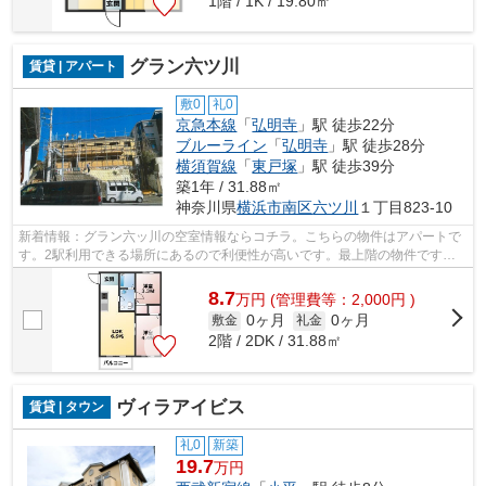
1階 / 1K / 19.80㎡
グラン六ツ川
賃貸 | アパート
敷0
礼0
京急本線
「
弘明寺
」駅 徒歩22分
ブルーライン
「
弘明寺
」駅 徒歩28分
横須賀線
「
東戸塚
」駅 徒歩39分
築1年 / 31.88㎡
神奈川県
横浜市南区
六ツ川
１丁目823-10
新着情報：グラン六ッ川の空室情報ならコチラ。こちらの物件はアパートで
す。2駅利用できる場所にあるので利便性が高いです。最上階の物件です。
横浜市南区エリアにある賃貸情報のこと...
8.7
万
円
(管理費等：2,000円 )
0ヶ月
0ヶ月
敷金
礼金
2階 / 2DK / 31.88㎡
ヴィラアイビス
賃貸 | タウン
礼0
新築
19.7
万円