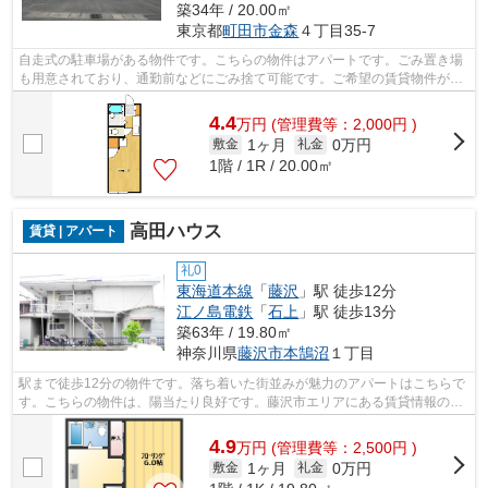
築34年 / 20.00㎡
東京都
町田市
金森
４丁目35-7
自走式の駐車場がある物件です。こちらの物件はアパートです。ごみ置き場
も用意されており、通勤前などにごみ捨て可能です。ご希望の賃貸物件が見
つからなくてお困りの際は、当社にお...
4.4
万
円
(管理費等：2,000円 )
1ヶ月
0万円
敷金
礼金
1階 / 1R / 20.00㎡
高田ハウス
賃貸 | アパート
礼0
東海道本線
「
藤沢
」駅 徒歩12分
江ノ島電鉄
「
石上
」駅 徒歩13分
築63年 / 19.80㎡
神奈川県
藤沢市
本鵠沼
１丁目
駅まで徒歩12分の物件です。落ち着いた街並みが魅力のアパートはこちらで
す。こちらの物件は、陽当たり良好です。藤沢市エリアにある賃貸情報のこ
となら、地域に密着した当社へお任せ...
4.9
万
円
(管理費等：2,500円 )
1ヶ月
0万円
敷金
礼金