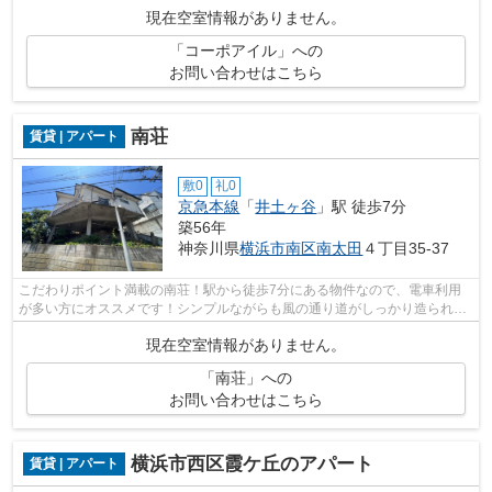
す！京急久里浜線北久里浜周辺の賃貸...
現在空室情報がありません。
「コーポアイル」への
お問い合わせはこちら
南荘
賃貸 | アパート
敷0
礼0
京急本線
「
井土ヶ谷
」駅 徒歩7分
築56年
神奈川県
横浜市南区
南太田
４丁目35-37
こだわりポイント満載の南荘！駅から徒歩7分にある物件なので、電車利用
が多い方にオススメです！シンプルながらも風の通り道がしっかり造られて
いる物件です！眺望良好な物件で魅力的...
現在空室情報がありません。
「南荘」への
お問い合わせはこちら
横浜市西区霞ケ丘のアパート
賃貸 | アパート