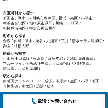
ート
市区町村から探す
町田市
/
厚木市
/
川崎市多摩区
/
横浜市南区
/
小平市
/
横浜市金沢区
/
相模原市緑区
/
川崎市川崎区
/
相模原市南区
/
横浜市神奈川区
町名から探す
金森
/
仲町
/
温水
/
栗谷
/
六浦東
/
三井
/
清水ケ丘
/
鶴屋町
/
御園
/
相模大野
路線から探す
小田急小田原線
/
横浜線
/
京急本線
/
東急田園都市線
/
ブルーライン
/
西武拝島線
/
西武新宿線
/
相鉄本線
/
南武線
/
西武多摩湖線
駅から探す
南町田グランベリーＰ
/
成瀬
/
本厚木
/
生田
/
小平
/
町田
/
青梅街道
/
南太田
/
追浜
/
橋本
電話でお問い合わせ