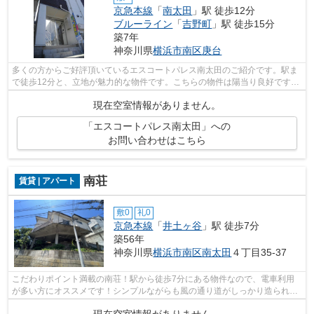
京急本線
「
南太田
」駅 徒歩12分
ブルーライン
「
吉野町
」駅 徒歩15分
築7年
神奈川県
横浜市南区
庚台
多くの方からご好評頂いているエスコートパレス南太田のご紹介です。駅ま
で徒歩12分と、立地が魅力的な物件です。こちらの物件は陽当り良好です。
うっとりする程綺麗な景色を眺められ...
現在空室情報がありません。
「エスコートパレス南太田」への
お問い合わせはこちら
南荘
賃貸 | アパート
敷0
礼0
京急本線
「
井土ヶ谷
」駅 徒歩7分
築56年
神奈川県
横浜市南区
南太田
４丁目35-37
こだわりポイント満載の南荘！駅から徒歩7分にある物件なので、電車利用
が多い方にオススメです！シンプルながらも風の通り道がしっかり造られて
いる物件です！眺望良好な物件で魅力的...
現在空室情報がありません。