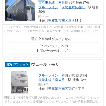
京浜東北線
「
石川町
」駅 徒歩17分
ブルーライン
「
伊勢佐木長者町
」駅 徒歩
20分
築58年
神奈川県
横浜市南区
唐沢
63-1
「ヘラハウス」の物件情報をお探しならお気軽にお問い合わせ下さい。風通
しの良いアパートは利便性が高く好条件です。こちらの物件はアパートで
す。まだ気になる物件が見つからないの...
現在空室情報がありません。
「ヘラハウス」への
お問い合わせはこちら
ヴェール・モリ
賃貸 | マンション
ブルーライン
「
蒔田
」駅 徒歩2分
京急本線
「
南太田
」駅 徒歩13分
築32年
神奈川県
横浜市南区
宿町
３丁目
周辺には、徒歩2分で利用できる駅があります。こちらの物件はマンション
です。当社オススメの賃貸物件はいかがでしょうか？物件情報を豊富に取り
扱っているので、お客様のこだわりやニ...