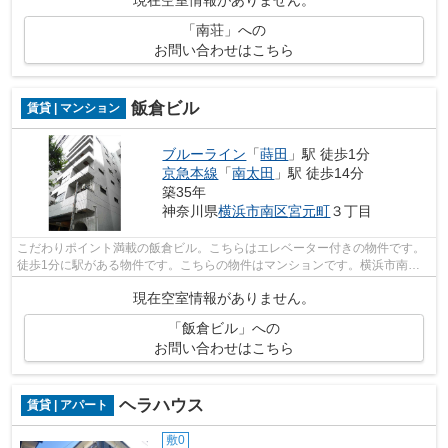
「南荘」への
お問い合わせはこちら
飯倉ビル
賃貸 | マンション
ブルーライン
「
蒔田
」駅 徒歩1分
京急本線
「
南太田
」駅 徒歩14分
築35年
神奈川県
横浜市南区
宮元町
３丁目
こだわりポイント満載の飯倉ビル。こちらはエレベーター付きの物件です。
徒歩1分に駅がある物件です。こちらの物件はマンションです。横浜市南区
エリアにある賃貸情報のことなら、地域...
現在空室情報がありません。
「飯倉ビル」への
お問い合わせはこちら
ヘラハウス
賃貸 | アパート
敷0