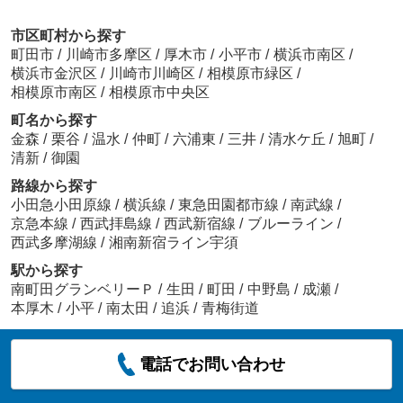
市区町村から探す
町田市
/
川崎市多摩区
/
厚木市
/
小平市
/
横浜市南区
/
横浜市金沢区
/
川崎市川崎区
/
相模原市緑区
/
相模原市南区
/
相模原市中央区
町名から探す
金森
/
栗谷
/
温水
/
仲町
/
六浦東
/
三井
/
清水ケ丘
/
旭町
/
清新
/
御園
路線から探す
小田急小田原線
/
横浜線
/
東急田園都市線
/
南武線
/
京急本線
/
西武拝島線
/
西武新宿線
/
ブルーライン
/
西武多摩湖線
/
湘南新宿ライン宇須
駅から探す
南町田グランベリーＰ
/
生田
/
町田
/
中野島
/
成瀬
/
本厚木
/
小平
/
南太田
/
追浜
/
青梅街道
電話でお問い合わせ