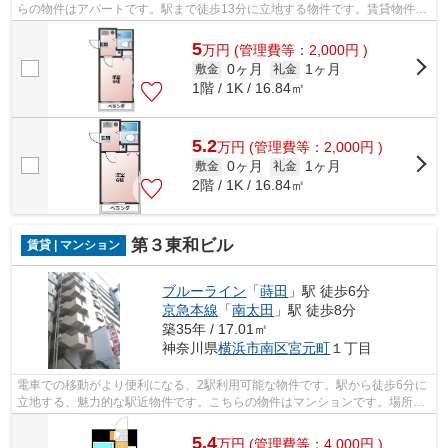
らの物件はアパートです。駅まで徒歩13分に立地する物件です。賃貸物件の
ことなら、豊富な物件情報を取り扱う当...
5
万
円
(管理費等：2,000円 )
0ヶ月
1ヶ月
敷金
礼金
1階 / 1K / 16.84㎡
5.2
万
円
(管理費等：2,000円 )
0ヶ月
1ヶ月
敷金
礼金
2階 / 1K / 16.84㎡
第３東和ビル
賃貸 | マンション
ブルーライン
「
蒔田
」駅 徒歩6分
京急本線
「
南太田
」駅 徒歩8分
築35年 / 17.01㎡
神奈川県
横浜市南区
宮元町
１丁目
電車での移動がより便利になる、2駅利用可能な物件です。駅から徒歩6分に
立地する、魅力的な駅近物件です。こちらの物件はマンションです。場所が
平坦なのは、ランニングをする上で抑...
5.4
万
円
(管理費等：4,000円 )