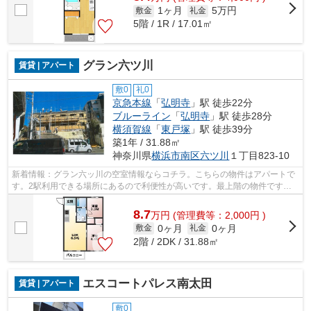
1ヶ月
5万円
敷金
礼金
5階 / 1R / 17.01㎡
グラン六ツ川
賃貸 | アパート
敷0
礼0
京急本線
「
弘明寺
」駅 徒歩22分
ブルーライン
「
弘明寺
」駅 徒歩28分
横須賀線
「
東戸塚
」駅 徒歩39分
築1年 / 31.88㎡
神奈川県
横浜市南区
六ツ川
１丁目823-10
新着情報：グラン六ッ川の空室情報ならコチラ。こちらの物件はアパートで
す。2駅利用できる場所にあるので利便性が高いです。最上階の物件です。
横浜市南区エリアにある賃貸情報のこと...
8.7
万
円
(管理費等：2,000円 )
0ヶ月
0ヶ月
敷金
礼金
2階 / 2DK / 31.88㎡
エスコートパレス南太田
賃貸 | アパート
敷0