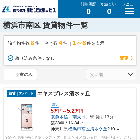
閲覧履歴
お気に入り
メニュー
0
0
横浜市南区 賃貸物件一覧
8
4
1～8
該当物件数
件
空き数
件
件を表示
変更
絞り込み条件：
なし
空室のみ
エキスプレス清水ヶ丘
賃貸 | アパート
敷0
5
5.2
万円～
万円
京急本線
「
南太田
」駅 徒歩13分
築38年 / 16.84㎡
神奈川県
横浜市南区
清水ケ丘
210-4
家から徒歩7分にドラッグストア「保土ケ谷メロン薬局」があります。こち