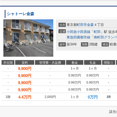
シャトーレ金森
東京都
町田市
金森
４丁目
住所
交通
小田急小田原線
「
町田
」駅 徒歩4
東急田園都市線
「
南町田グラン
築34年
2階建
軽量
築年
階数
構造
所在階
賃料
管理費・共益費
敷金
礼金
間取り
9,900
円
-
-
1ヶ月
1ヶ月
-
9,900
円
-
-
0.99万円
0.99万円
-
9,900
円
-
-
0.99万円
0.99万円
-
9,900
円
-
-
0.99万円
0.99万円
-
4.4
万円
0万円
1階
2,000円
1ヶ月
1R
該当