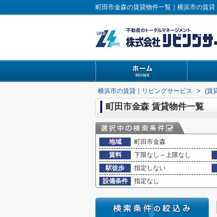
町田市金森の賃貸物件一覧｜横浜市の賃貸
横浜市の賃貸｜リビングサービス
>
(賃
町田市金森 賃貸物件一覧
地域
町田市金森
賃料
下限なし～上限なし
駅徒歩
指定しない
設備条件
指定なし