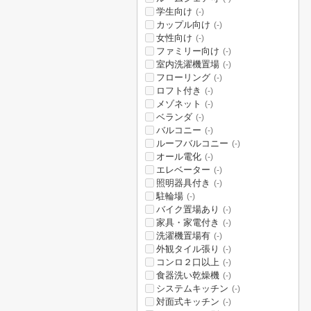
学生向け
(-)
カップル向け
(-)
女性向け
(-)
ファミリー向け
(-)
室内洗濯機置場
(-)
フローリング
(-)
ロフト付き
(-)
メゾネット
(-)
ベランダ
(-)
バルコニー
(-)
ルーフバルコニー
(-)
オール電化
(-)
エレベーター
(-)
照明器具付き
(-)
駐輪場
(-)
バイク置場あり
(-)
家具・家電付き
(-)
洗濯機置場有
(-)
外観タイル張り
(-)
コンロ２口以上
(-)
食器洗い乾燥機
(-)
システムキッチン
(-)
対面式キッチン
(-)