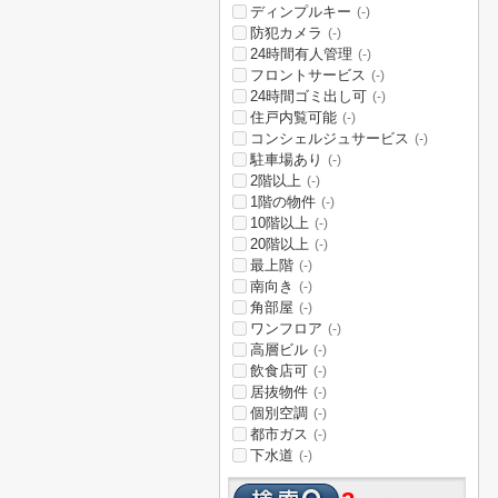
ディンプルキー
(-)
防犯カメラ
(-)
24時間有人管理
(-)
フロントサービス
(-)
24時間ゴミ出し可
(-)
住戸内覧可能
(-)
コンシェルジュサービス
(-)
駐車場あり
(-)
2階以上
(-)
1階の物件
(-)
10階以上
(-)
20階以上
(-)
最上階
(-)
南向き
(-)
角部屋
(-)
ワンフロア
(-)
高層ビル
(-)
飲食店可
(-)
居抜物件
(-)
個別空調
(-)
都市ガス
(-)
下水道
(-)