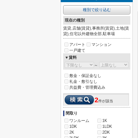
種別で絞り込む
現在の種別
賃貸,店舗(賃貸),事務所(賃貸),土地(賃
貸),住宅以外建物全部,駐車場
アパート
マンション
一戸建て
▼賃料
～
敷金・保証金なし
礼金・敷引なし
共益費・管理費込み
2
件が該当
間取り
ワンルーム
1K
1DK
1LDK
2K
2DK