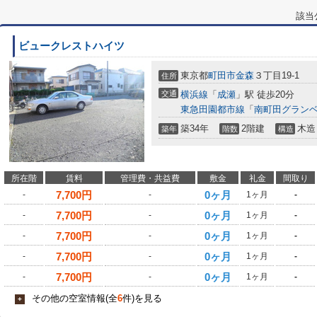
該当
ビュークレストハイツ
東京都
町田市
金森
３丁目19-1
住所
交通
横浜線
「
成瀬
」駅 徒歩20分
東急田園都市線
「
南町田グラン
築34年
2階建
木造
築年
階数
構造
所在階
賃料
管理費・共益費
敷金
礼金
間取り
7,700
円
0ヶ月
-
-
1ヶ月
-
7,700
円
0ヶ月
-
-
1ヶ月
-
7,700
円
0ヶ月
-
-
1ヶ月
-
7,700
円
0ヶ月
-
-
1ヶ月
-
7,700
円
0ヶ月
-
-
1ヶ月
-
その他の空室情報(全
6
件)を見る
+