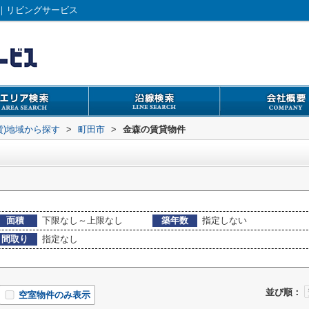
｜リビングサービス
貸)地域から探す
>
町田市
>
金森の賃貸物件
面積
下限なし～上限なし
築年数
指定しない
間取り
指定なし
並び順：
空室物件のみ表示