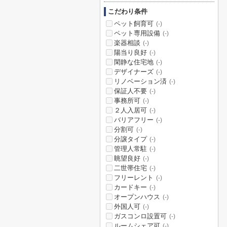
こだわり条件
ペット飼育可
(-)
ペット専用設備
(-)
楽器相談
(-)
陽当り良好
(-)
閑静な住宅地
(-)
デザイナーズ
(-)
リノベーション済
(-)
保証人不要
(-)
事務所可
(-)
２人入居可
(-)
バリアフリー
(-)
分割可
(-)
分譲タイプ
(-)
管理人常駐
(-)
眺望良好
(-)
二世帯住宅
(-)
フリーレント
(-)
カードキー
(-)
オープンハウス
(-)
外国人可
(-)
ガスコンロ設置可
(-)
ルームシェア可
(-)