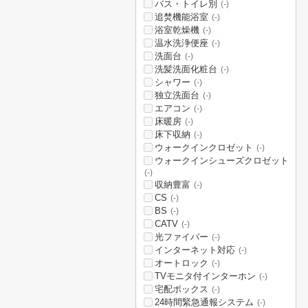
バス・トイレ別
(-)
追焚機能浴室
(-)
浴室乾燥機
(-)
温水洗浄便座
(-)
洗面台
(-)
洗髪洗面化粧台
(-)
シャワー
(-)
独立洗面台
(-)
エアコン
(-)
床暖房
(-)
床下収納
(-)
ウォークインクロゼット
(-)
ウォークインシューズクロゼット
(-)
収納豊富
(-)
CS
(-)
BS
(-)
CATV
(-)
光ファイバー
(-)
インターネット対応
(-)
オートロック
(-)
TVモニタ付インターホン
(-)
宅配ボックス
(-)
24時間緊急通報システム
(-)