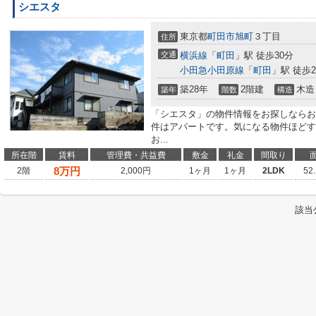
シエスタ
東京都
町田市
旭町
３丁目
住所
交通
横浜線
「
町田
」駅 徒歩30分
小田急小田原線
「
町田
」駅 徒歩2
築28年
2階建
木造
築年
階数
構造
「シエスタ」の物件情報をお探しならお
件はアパートです。気になる物件ほどす
お...
所在階
賃料
管理費・共益費
敷金
礼金
間取り
8
万円
2階
2,000円
1ヶ月
1ヶ月
2LDK
52
該当