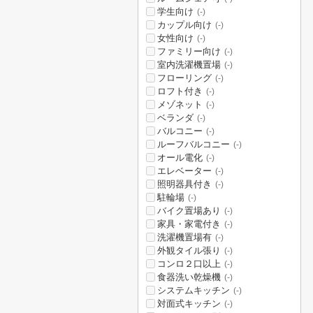
学生向け
(-)
カップル向け
(-)
女性向け
(-)
ファミリー向け
(-)
室内洗濯機置場
(-)
フローリング
(-)
ロフト付き
(-)
メゾネット
(-)
ベランダ
(-)
バルコニー
(-)
ルーフバルコニー
(-)
オール電化
(-)
エレベーター
(-)
照明器具付き
(-)
駐輪場
(-)
バイク置場あり
(-)
家具・家電付き
(-)
洗濯機置場有
(-)
外観タイル張り
(-)
コンロ２口以上
(-)
食器洗い乾燥機
(-)
システムキッチン
(-)
対面式キッチン
(-)