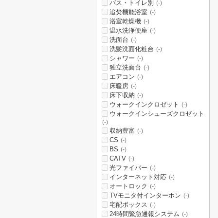
バス・トイレ別
(-)
追焚機能浴室
(-)
浴室乾燥機
(-)
温水洗浄便座
(-)
洗面台
(-)
洗髪洗面化粧台
(-)
シャワー
(-)
独立洗面台
(-)
エアコン
(-)
床暖房
(-)
床下収納
(-)
ウォークインクロゼット
(-)
ウォークインシューズクロゼット
(-)
収納豊富
(-)
CS
(-)
BS
(-)
CATV
(-)
光ファイバー
(-)
インターネット対応
(-)
オートロック
(-)
TVモニタ付インターホン
(-)
宅配ボックス
(-)
24時間緊急通報システム
(-)