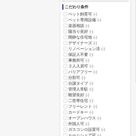
こだわり条件
ペット飼育可
(-)
ペット専用設備
(-)
楽器相談
(-)
陽当り良好
(-)
閑静な住宅地
(-)
デザイナーズ
(-)
リノベーション済
(-)
保証人不要
(-)
事務所可
(-)
２人入居可
(-)
バリアフリー
(-)
分割可
(-)
分譲タイプ
(-)
管理人常駐
(-)
眺望良好
(-)
二世帯住宅
(-)
フリーレント
(-)
カードキー
(-)
オープンハウス
(-)
外国人可
(-)
ガスコンロ設置可
(-)
ルームシェア可
(-)