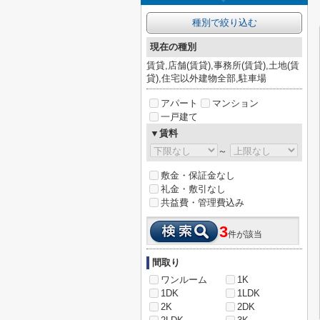
種別で絞り込む
現在の種別
賃貸,店舗(賃貸),事務所(賃貸),土地(賃
貸),住宅以外建物全部,駐車場
アパート
マンション
一戸建て
▼賃料
～
敷金・保証金なし
礼金・敷引なし
共益費・管理費込み
3
件が該当
間取り
ワンルーム
1K
1DK
1LDK
2K
2DK