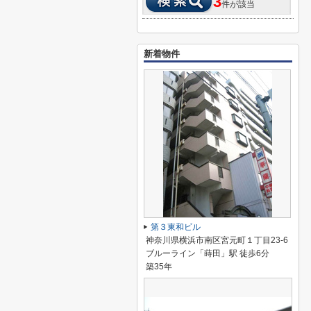
3
件が該当
新着物件
第３東和ビル
神奈川県横浜市南区宮元町１丁目23-6
ブルーライン「蒔田」駅 徒歩6分
築35年