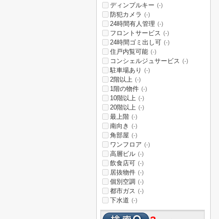
ディンプルキー
(-)
防犯カメラ
(-)
24時間有人管理
(-)
フロントサービス
(-)
24時間ゴミ出し可
(-)
住戸内覧可能
(-)
コンシェルジュサービス
(-)
駐車場あり
(-)
2階以上
(-)
1階の物件
(-)
10階以上
(-)
20階以上
(-)
最上階
(-)
南向き
(-)
角部屋
(-)
ワンフロア
(-)
高層ビル
(-)
飲食店可
(-)
居抜物件
(-)
個別空調
(-)
都市ガス
(-)
下水道
(-)