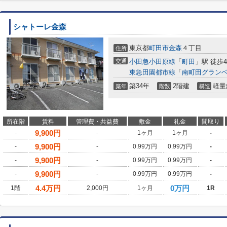
シャトーレ金森
東京都
町田市
金森
４丁目
住所
交通
小田急小田原線
「
町田
」駅 徒歩4
東急田園都市線
「
南町田グラン
築34年
2階建
軽量
築年
階数
構造
所在階
賃料
管理費・共益費
敷金
礼金
間取り
9,900
円
-
-
1ヶ月
1ヶ月
-
9,900
円
-
-
0.99万円
0.99万円
-
9,900
円
-
-
0.99万円
0.99万円
-
9,900
円
-
-
0.99万円
0.99万円
-
4.4
万円
0万円
1階
2,000円
1ヶ月
1R