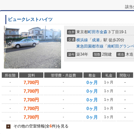
該当
ビュークレストハイツ
東京都
町田市
金森
３丁目19-1
住所
交通
横浜線
「
成瀬
」駅 徒歩20分
東急田園都市線
「
南町田グラン
築34年
2階建
木造
築年
階数
構造
所在階
賃料
管理費・共益費
敷金
礼金
間取り
7,700
円
0ヶ月
-
-
1ヶ月
-
7,700
円
0ヶ月
-
-
1ヶ月
-
7,700
円
0ヶ月
-
-
1ヶ月
-
7,700
円
0ヶ月
-
-
1ヶ月
-
7,700
円
0ヶ月
-
-
1ヶ月
-
その他の空室情報(全
6
件)を見る
+