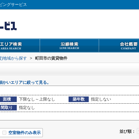
ビングサービス
貸)地域から探す
>
町田市の賃貸物件
細かいエリアに絞って見る。
面積
下限なし～上限なし
築年数
指定しない
間取り
指定なし
並び順：
空室物件のみ表示