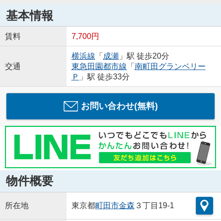
基本情報
賃料
7,700円
横浜線
「
成瀬
」駅 徒歩20分
交通
東急田園都市線
「
南町田グランベリー
Ｐ
」駅 徒歩33分
お問い合わせ(無料)
物件概要
所在地
東京都
町田市
金森
３丁目19-1