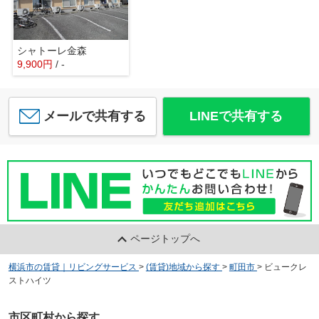
シャトーレ金森
9,900
円
/ -
メールで共有する
LINEで共有する
ページトップへ
横浜市の賃貸｜リビングサービス
>
(賃貸)地域から探す
>
町田市
>
ビュークレ
ストハイツ
市区町村から探す