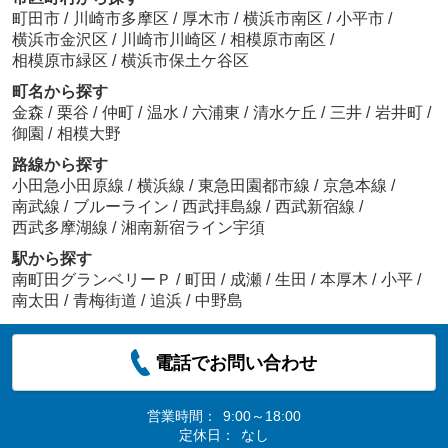
町田市
/
川崎市多摩区
/
厚木市
/
横浜市南区
/
小平市
/
横浜市金沢区
/
川崎市川崎区
/
相模原市南区
/
相模原市緑区
/
横浜市保土ケ谷区
町名から探す
金森
/
栗谷
/
仲町
/
温水
/
六浦東
/
清水ケ丘
/
三井
/
岩井町
/
御園
/
相模大野
路線から探す
小田急小田原線
/
横浜線
/
東急田園都市線
/
京急本線
/
南武線
/
ブルーライン
/
西武拝島線
/
西武新宿線
/
西武多摩湖線
/
湘南新宿ライン宇須
駅から探す
南町田グランベリーＰ
/
町田
/
成瀬
/
生田
/
本厚木
/
小平
/
南太田
/
青梅街道
/
追浜
/
中野島
電話でお問い合わせ
営業時間：
9:00～18:00
定休日：
なし