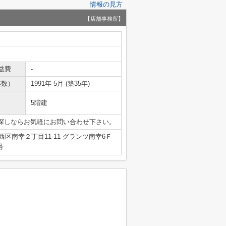
情報の見方
【店舗事務所】
益費
-
年数）
1991年 5月 (築35年)
5階建
お探しならお気軽にお問い合わせ下さい。
区南幸２丁目11-11 グランツ南幸6Ｆ
号