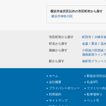
横浜市金沢区以外の市区町村から探す
横浜市神奈川区
市区町村から探す
町田市
/
川崎市
町名から探す
金森
/
栗谷
/
温
路線から探す
小田急小田原線
/
湘南新宿ライン
駅から探す
南町田グランベ
ホーム
駅徒歩10分以
会社概要
礼金0円
プライバシーポリシー
ファミリー向
利用規約
駐車場有り
サイトマップ
ペット可