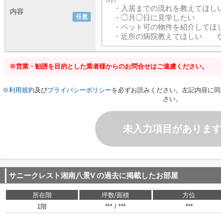
内容
任意
※営業・勧誘を目的とした業者様からのお問合せはご遠慮ください。
※
利用規約
及び
プライバシーポリシー
を必ずお読みください。左記内容に同
さい。
未入力項目がありま
サニークレスト湘南八景V
の過去に掲載したお部屋
所在階
坪数/面積
方位
1階
*** / ***
***