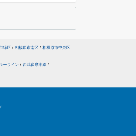
市緑区
/
相模原市南区
/
相模原市中央区
ルーライン
/
西武多摩湖線
/
Ｆ