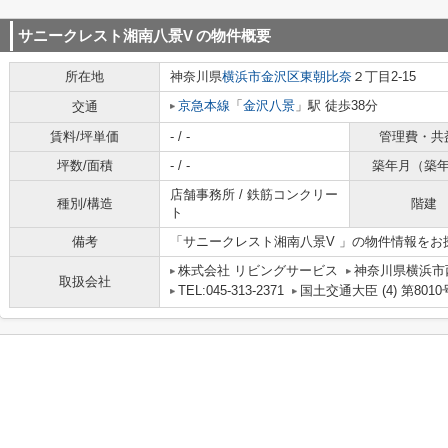
サニークレスト湘南八景V
の物件概要
所在地
神奈川県
横浜市金沢区
東朝比奈
２丁目2-15
京急本線
「
金沢八景
」駅 徒歩38分
交通
賃料/坪単価
- / -
管理費・共
坪数/面積
- / -
築年月（築
店舗事務所 / 鉄筋コンクリー
種別/構造
階建
ト
備考
「サニークレスト湘南八景V 」の物件情報を
株式会社 リビングサービス
神奈川県横浜市西
取扱会社
TEL:045-313-2371
国土交通大臣 (4) 第8010