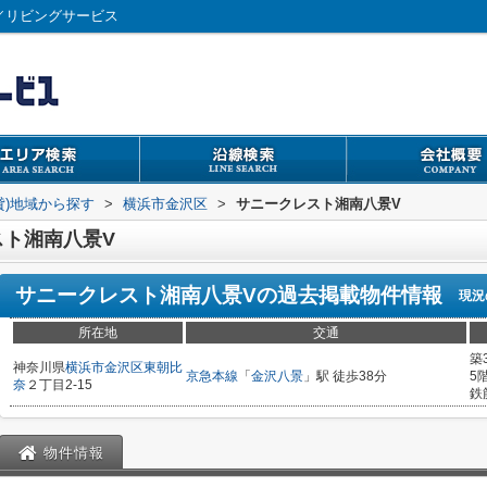
／リビングサービス
貸)地域から探す
>
横浜市金沢区
>
サニークレスト湘南八景V
ト湘南八景V
サニークレスト湘南八景V
の過去掲載物件情報
現況
所在地
交通
築
神奈川県
横浜市金沢区
東朝比
京急本線
「
金沢八景
」駅 徒歩38分
5
奈
２丁目2-15
鉄
物件情報