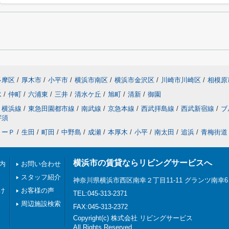
多摩区
/
厚木市
/
小平市
/
横浜市南区
/
横浜市金沢区
/
川崎市川崎区
/
相模原
水
/
仲町
/
六浦東
/
三井
/
清水ケ丘
/
旭町
/
清新
/
御園
横浜線
/
東急田園都市線
/
南武線
/
京急本線
/
西武拝島線
/
西武新宿線
/
ブ
宇須
リーＰ
/
生田
/
町田
/
中野島
/
成瀬
/
本厚木
/
小平
/
南太田
/
追浜
/
青梅街道
横浜市の賃貸ならリビングサービスへ
内
お問い合わせ
スタッフ紹介
神奈川県横浜市西区南幸２丁目11-11 グランツ南幸6
け
お客様の声
TEL:045-313-2371
周辺施設検索
FAX:045-313-2372
Copyright(c) 株式会社 リビングサービス
All Rights Reserved.