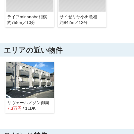
ライフminanoba相模原店
サイゼリヤ小田急相模原駅前店
約758m／10分
約942m／12分
エリアの近い物件
リヴェールメゾン御園
7.3
万
円
/ 1LDK