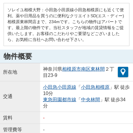
ソレイユ相模大野：小田急小田原線小田急相模原にも近くて便
利。薬や日用品を買うのに便利なクリエイトSD(エス・ディー)
相模原東林間店まで、234mです。こちらの物件はアパートで
す。最上階の物件です。当社スタッフが地域の賃貸情報をご提
供いたします。お客様のこだわりやご要望などございました
ら、お気軽に当社へお問い合わせ下さい。
物件概要
神奈川県
相模原市南区
東林間
２丁
所在地
目23-9
小田急小田原線
「
小田急相模原
」駅 徒歩
10分
交通
東急田園都市線
「
中央林間
」駅 徒歩34
分
賃料
-
管理費等
-