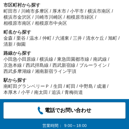
市区町村から探す
町田市
/
川崎市多摩区
/
厚木市
/
小平市
/
横浜市南区
/
横浜市金沢区
/
川崎市川崎区
/
相模原市緑区
/
相模原市南区
/
相模原市中央区
町名から探す
金森
/
栗谷
/
温水
/
仲町
/
六浦東
/
三井
/
清水ケ丘
/
旭町
/
清新
/
御園
路線から探す
小田急小田原線
/
横浜線
/
東急田園都市線
/
南武線
/
京急本線
/
西武拝島線
/
西武新宿線
/
ブルーライン
/
西武多摩湖線
/
湘南新宿ライン宇須
駅から探す
南町田グランベリーＰ
/
生田
/
町田
/
中野島
/
成瀬
/
本厚木
/
小平
/
南太田
/
追浜
/
青梅街道
電話でお問い合わせ
営業時間：
9:00～18:00