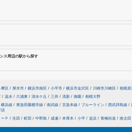
ンス周辺の駅から探す
多摩区
/
厚木市
/
横浜市南区
/
小平市
/
横浜市金沢区
/
川崎市川崎区
/
相模原
町
/
温水
/
六浦東
/
清水ケ丘
/
三井
/
清新
/
御園
/
相模大野
横浜線
/
東急田園都市線
/
南武線
/
京急本線
/
ブルーライン
/
西武拝島線
/
宇須
リーＰ
/
生田
/
町田
/
中野島
/
成瀬
/
本厚木
/
小平
/
追浜
/
青梅街道
/
南太田