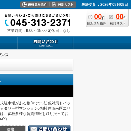
最終更新：2026年08月08日
00
00
件
件
最近見た物件
検討リスト
営業時間：9:00～18:00
定休日：なし
デンス
報
式駐車場がある物件です♪防犯対策もバッ
るタワー型マンション♪相模原市南区エリ
社は、多種多様な賃貸情報を取り扱ってお
`*)
建物