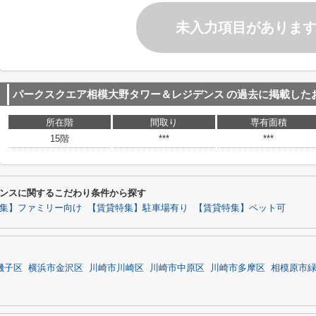
未入力項目がありま
パークスクエア相模大野タワー＆レジデンス
の過去に掲載した
所在階
間取り
専有面積
15階
***
***
ンスに関するこだわり条件から探す
集】ファミリー向け
【賃貸特集】駐車場有り
【賃貸特集】ペット可
磯子区
横浜市金沢区
川崎市川崎区
川崎市中原区
川崎市多摩区
相模原市