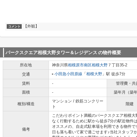
【外観】
コメント
パークスクエア相模大野タワー＆レジデンス
の物件概要
所在地
神奈川県
相模原市南区
相模大野
７丁目35-2
小田急小田原線
「
相模大野
」駅 徒歩7分
交通
賃料
-
管理費・共
面積
-
築年月（築
マンション / 鉄筋コンクリー
種別/構造
階建
ト
こだわりポイント満載のパークスクエア相模大
なく行動するために駅から徒歩7分の駅近物件
オススメの、自走式駐車場を利用できる物件で
備考
日も落ち着いて家で過ごせます♪当社スタッフ