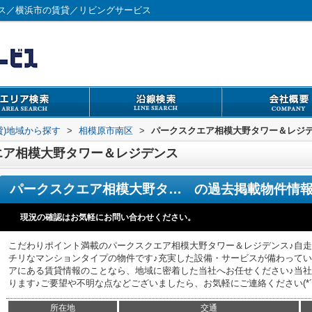
ス／横浜市の賃貸／リビングサービス
貸)地域から探す
>
相模原市南区
>
パークスクエア相模大野タワー＆レジ
エア相模大野タワー＆レジデンス
パークスクエア相模大野タワー＆レジデンス
の過去掲載物件情
現況の確認はお気軽にお問い合わせください。
こだわりポイント満載のパークスクエア相模大野タワー＆レジデンス♪自走
チリなマンションタイプの物件です♪充実した設備・サービスが備わってい
アにある賃貸情報のことなら、地域に密着した当社へお任せください♪当
ります♪ご要望や不明な点などございましたら、お気軽にご連絡ください(*´ω
所在地
交通