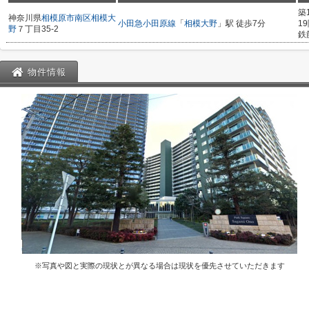
築
神奈川県
相模原市南区
相模大
小田急小田原線
「
相模大野
」駅 徒歩7分
1
野
７丁目35-2
鉄
物件情報
※写真や図と実際の現状とが異なる場合は現状を優先させていただきます