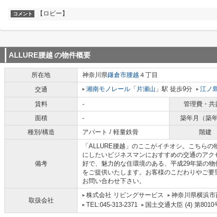
【ロビー】
コメント
ALLURE腰越
の物件概要
所在地
神奈川県
鎌倉市
腰越
４丁目
湘南モノレール
「
片瀬山
」駅 徒歩9分
江ノ
交通
賃料
-
管理費・共
面積
-
築年月（築
種別/構造
アパート / 軽量鉄骨
階建
「ALLURE腰越」のここがイチオシ。こちら
にしたいビジネスマンにおすすめの交通のアク
備考
好で、魅力的な住環境のある、平成29年築の
をご提供いたします。お客様のこだわりやご要
お問い合わせ下さい。
株式会社 リビングサービス
神奈川県横浜市西
取扱会社
TEL:045-313-2371
国土交通大臣 (4) 第8010