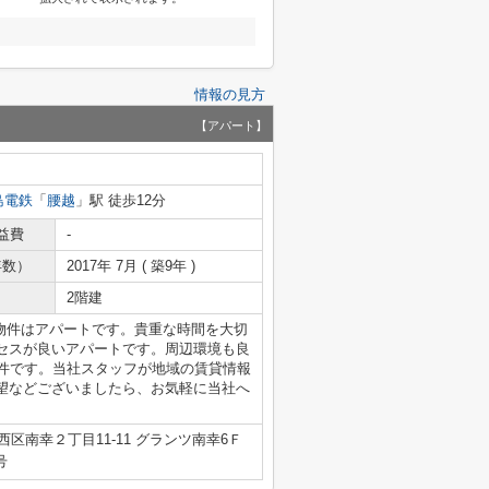
情報の見方
【アパート】
島電鉄
「
腰越
」駅 徒歩12分
益費
-
年数）
2017年 7月 ( 築9年 )
2階建
の物件はアパートです。貴重な時間を大切
セスが良いアパートです。周辺環境も良
物件です。当社スタッフが地域の賃貸情報
望などございましたら、お気軽に当社へ
区南幸２丁目11-11 グランツ南幸6Ｆ
号