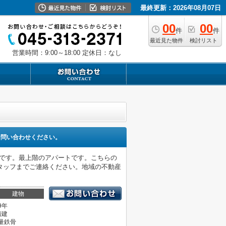
最終更新：2026年08月07日
00
00
件
件
最近見た物件
検討リスト
営業時間：9:00～18:00
定休日：なし
お問い合わせください。
件です。最上階のアパートです。こちらの
タッフまでご連絡ください。地域の不動産
建物
9年
階建
量鉄骨