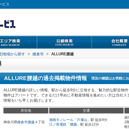
ービス
貸)地域から探す
>
鎌倉市
>
ALLURE腰越
越
ALLURE腰越
の過去掲載物件情報
現況の確認はお気軽に
ALLURE腰越の詳しい情報。駅から徒歩9分に立地する、魅力的な駅近物
物件はアパートです。できるだけ早めに不動産情報を集めたい方は当社ス
情報をいち早くお届けします。
所在地
交通
築
湘南モノレール
「
片瀬山
」駅 徒歩9分
神奈川県
鎌倉市
腰越
４丁目
2
江ノ島電鉄
「
腰越
」駅 徒歩12分
軽