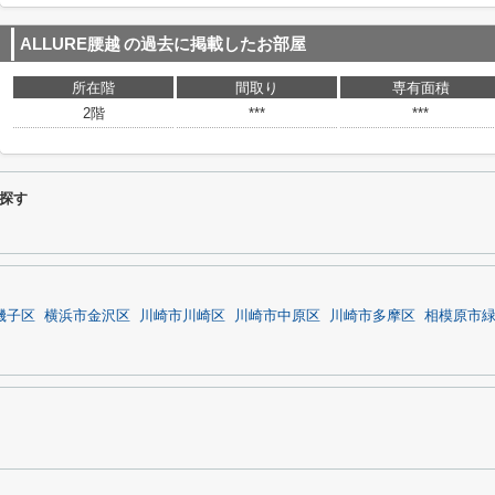
ALLURE腰越
の過去に掲載したお部屋
所在階
間取り
専有面積
2階
***
***
ら探す
磯子区
横浜市金沢区
川崎市川崎区
川崎市中原区
川崎市多摩区
相模原市