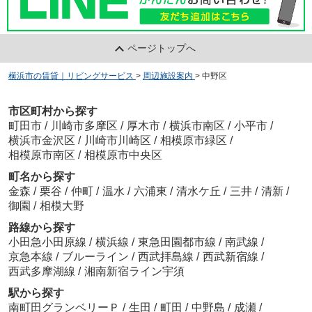
ページトップへ
横浜市の賃貸｜リビングサービス
>
周辺施設案内
>
中野区
市区町村から探す
町田市
/
川崎市多摩区
/
厚木市
/
横浜市南区
/
小平市
/
横浜市金沢区
/
川崎市川崎区
/
相模原市緑区
/
相模原市南区
/
相模原市中央区
町名から探す
金森
/
栗谷
/
仲町
/
温水
/
六浦東
/
清水ケ丘
/
三井
/
清新
/
御園
/
相模大野
路線から探す
小田急小田原線
/
横浜線
/
東急田園都市線
/
南武線
/
京急本線
/
ブルーライン
/
西武拝島線
/
西武新宿線
/
西武多摩湖線
/
湘南新宿ライン宇須
駅から探す
南町田グランベリーＰ
/
生田
/
町田
/
中野島
/
成瀬
/