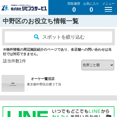
閲覧履歴
お気に入り
メニュー
0
0
中野区のお役立ち情報一覧
スポットを絞り込む
※物件情報の周辺施設紹介のページであり、各店舗への問い合わせは当
社では対応できません。
該当件数
1
件
オーケー鷺沼店
東京都中野区白鷺３丁目
-