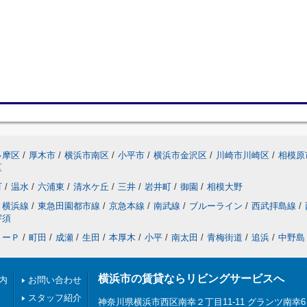
多摩区
/
厚木市
/
横浜市南区
/
小平市
/
横浜市金沢区
/
川崎市川崎区
/
相模原
区
町
/
温水
/
六浦東
/
清水ケ丘
/
三井
/
岩井町
/
御園
/
相模大野
横浜線
/
東急田園都市線
/
京急本線
/
南武線
/
ブルーライン
/
西武拝島線
/
宇須
リーＰ
/
町田
/
成瀬
/
生田
/
本厚木
/
小平
/
南太田
/
青梅街道
/
追浜
/
中野島
横浜市の賃貸ならリビングサービスへ
内
お問い合わせ
スタッフ紹介
神奈川県横浜市西区南幸２丁目11-11 グランツ南幸6