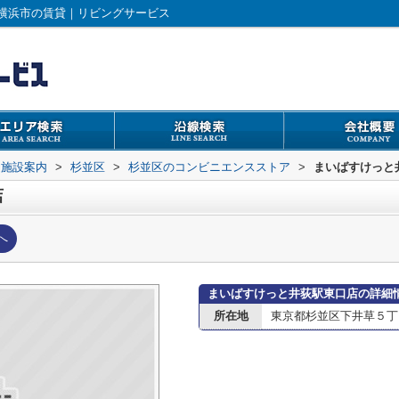
横浜市の賃貸｜リビングサービス
辺施設案内
>
杉並区
>
杉並区のコンビニエンスストア
>
まいばすけっと
店
へ
まいばすけっと井荻駅東口店の詳細
所在地
東京都杉並区下井草５丁目