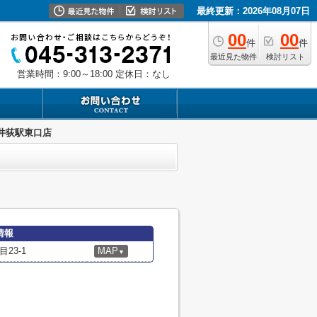
最終更新：2026年08月07日
00
00
件
件
最近見た物件
検討リスト
営業時間：9:00～18:00
定休日：なし
井荻駅東口店
情報
23-1
MAP
▼