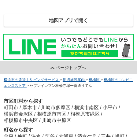
地図アプリで開く
ページトップへ
横浜市の賃貸｜リビングサービス
>
周辺施設案内
>
板橋区
>
板橋区のコンビニ
エンスストア
>
セブンイレブン板橋赤塚一番通りてん
市区町村から探す
町田市
/
厚木市
/
川崎市多摩区
/
横浜市南区
/
小平市
/
横浜市金沢区
/
相模原市南区
/
相模原市緑区
/
相模原市中央区
/
川崎市中原区
町名から探す
金森
/
仲町
/
温水
/
栗谷
/
六浦東
/
清水ケ丘
/
三井
/
旭町
/