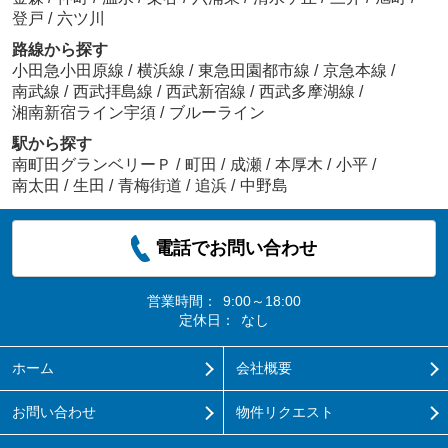
登戸
/
六ツ川
路線から探す
小田急小田原線
/
横浜線
/
東急田園都市線
/
京急本線
/
南武線
/
西武拝島線
/
西武新宿線
/
西武多摩湖線
/
湘南新宿ライン宇須
/
ブルーライン
駅から探す
南町田グランベリーＰ
/
町田
/
成瀬
/
本厚木
/
小平
/
南太田
/
生田
/
青梅街道
/
追浜
/
中野島
電話でお問い合わせ
営業時間：
9:00～18:00
定休日：
なし
ホーム
会社概要
お問い合わせ
物件リクエスト