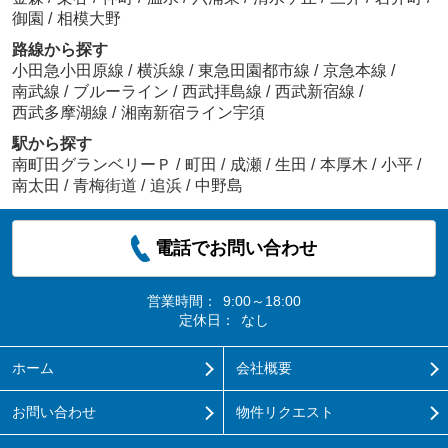
御園
/
相模大野
路線から探す
小田急小田原線
/
横浜線
/
東急田園都市線
/
京急本線
/
南武線
/
ブルーライン
/
西武拝島線
/
西武新宿線
/
西武多摩湖線
/
湘南新宿ライン宇須
駅から探す
南町田グランベリーＰ
/
町田
/
成瀬
/
生田
/
本厚木
/
小平
/
南太田
/
青梅街道
/
追浜
/
中野島
電話でお問い合わせ
営業時間：
9:00～18:00
定休日：
なし
ホーム
会社概要
お問い合わせ
物件リクエスト