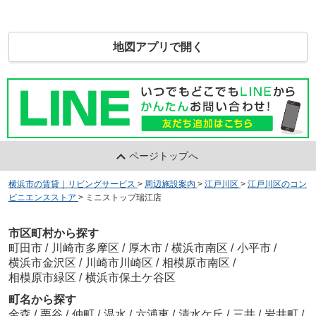
地図アプリで開く
ページトップへ
横浜市の賃貸｜リビングサービス
>
周辺施設案内
>
江戸川区
>
江戸川区のコン
ビニエンスストア
>
ミニストップ瑞江店
市区町村から探す
町田市
/
川崎市多摩区
/
厚木市
/
横浜市南区
/
小平市
/
横浜市金沢区
/
川崎市川崎区
/
相模原市南区
/
相模原市緑区
/
横浜市保土ケ谷区
町名から探す
金森
/
栗谷
/
仲町
/
温水
/
六浦東
/
清水ケ丘
/
三井
/
岩井町
/