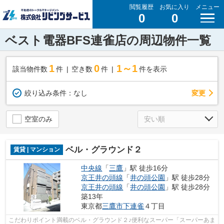
閲覧履歴
お気に入り
メニュー
0
0
ベスト電器BFS連雀店の周辺物件一覧
1
0
1～1
該当物件数
件
空き数
件
件を表示
変更
絞り込み条件：
なし
空室のみ
ベル・グラウンド２
賃貸 | マンション
中央線
「
三鷹
」駅 徒歩16分
京王井の頭線
「
井の頭公園
」駅 徒歩28分
京王井の頭線
「
井の頭公園
」駅 徒歩28分
築13年
東京都
三鷹市
下連雀
４丁目
こだわりポイント満載のベル・グラウンド２♪便利なスーパー「スーパーあま