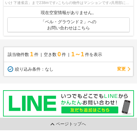
いけ 下連雀店」まで238mです♪こちらの物件はマンションです♪共用部に住
民専用のゴミ置き場を設置しているの...
現在空室情報がありません。
「ベル・グラウンド２」への
お問い合わせはこちら
1
0
1～1
該当物件数
件
空き数
件
件を表示
変更
絞り込み条件：
なし
ページトップへ