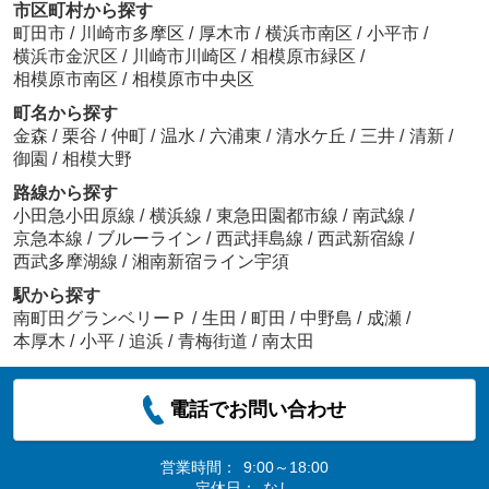
市区町村から探す
町田市
/
川崎市多摩区
/
厚木市
/
横浜市南区
/
小平市
/
横浜市金沢区
/
川崎市川崎区
/
相模原市緑区
/
相模原市南区
/
相模原市中央区
町名から探す
金森
/
栗谷
/
仲町
/
温水
/
六浦東
/
清水ケ丘
/
三井
/
清新
/
御園
/
相模大野
路線から探す
小田急小田原線
/
横浜線
/
東急田園都市線
/
南武線
/
京急本線
/
ブルーライン
/
西武拝島線
/
西武新宿線
/
西武多摩湖線
/
湘南新宿ライン宇須
駅から探す
南町田グランベリーＰ
/
生田
/
町田
/
中野島
/
成瀬
/
本厚木
/
小平
/
追浜
/
青梅街道
/
南太田
電話でお問い合わせ
営業時間：
9:00～18:00
定休日：
なし