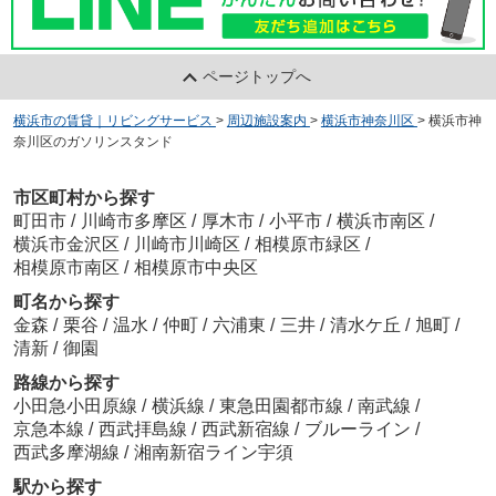
ページトップへ
横浜市の賃貸｜リビングサービス
>
周辺施設案内
>
横浜市神奈川区
>
横浜市神
奈川区のガソリンスタンド
市区町村から探す
町田市
/
川崎市多摩区
/
厚木市
/
小平市
/
横浜市南区
/
横浜市金沢区
/
川崎市川崎区
/
相模原市緑区
/
相模原市南区
/
相模原市中央区
町名から探す
金森
/
栗谷
/
温水
/
仲町
/
六浦東
/
三井
/
清水ケ丘
/
旭町
/
清新
/
御園
路線から探す
小田急小田原線
/
横浜線
/
東急田園都市線
/
南武線
/
京急本線
/
西武拝島線
/
西武新宿線
/
ブルーライン
/
西武多摩湖線
/
湘南新宿ライン宇須
駅から探す