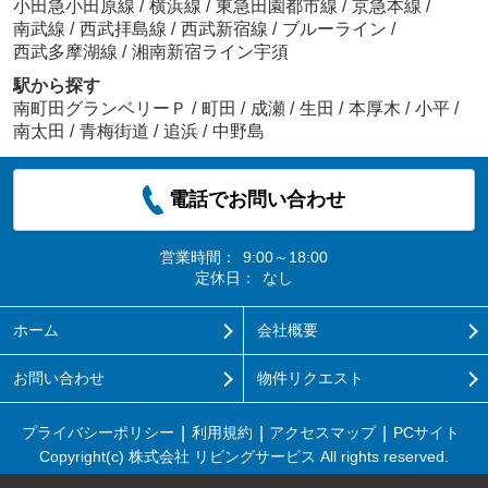
小田急小田原線
/
横浜線
/
東急田園都市線
/
京急本線
/
南武線
/
西武拝島線
/
西武新宿線
/
ブルーライン
/
西武多摩湖線
/
湘南新宿ライン宇須
駅から探す
南町田グランベリーＰ
/
町田
/
成瀬
/
生田
/
本厚木
/
小平
/
南太田
/
青梅街道
/
追浜
/
中野島
電話でお問い合わせ
営業時間：
9:00～18:00
定休日：
なし
ホーム
会社概要
お問い合わせ
物件リクエスト
プライバシーポリシー
利用規約
アクセスマップ
PCサイト
Copyright(c) 株式会社 リビングサービス All rights reserved.