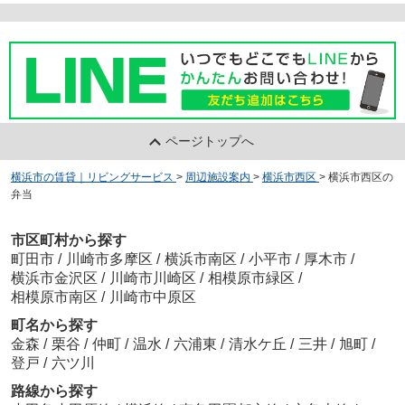
ページトップへ
横浜市の賃貸｜リビングサービス
>
周辺施設案内
>
横浜市西区
>
横浜市西区の
弁当
市区町村から探す
町田市
/
川崎市多摩区
/
横浜市南区
/
小平市
/
厚木市
/
横浜市金沢区
/
川崎市川崎区
/
相模原市緑区
/
相模原市南区
/
川崎市中原区
町名から探す
金森
/
栗谷
/
仲町
/
温水
/
六浦東
/
清水ケ丘
/
三井
/
旭町
/
登戸
/
六ツ川
路線から探す