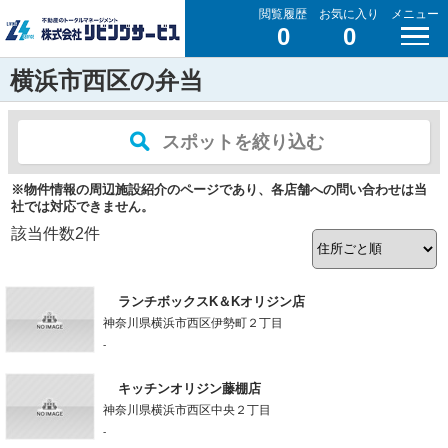
閲覧履歴
お気に入り
メニュー
0
0
横浜市西区の弁当
スポットを絞り込む
※物件情報の周辺施設紹介のページであり、各店舗への問い合わせは当
社では対応できません。
該当件数
2
件
ランチボックスK＆Kオリジン店
神奈川県横浜市西区伊勢町２丁目
-
キッチンオリジン藤棚店
神奈川県横浜市西区中央２丁目
-