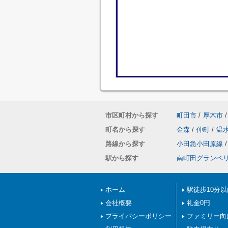
市区町村から探す
町田市
/
厚木市
/
町名から探す
金森
/
仲町
/
温
路線から探す
小田急小田原線
/
駅から探す
南町田グランベ
ホーム
駅徒歩10分以
会社概要
礼金0円
プライバシーポリシー
ファミリー向