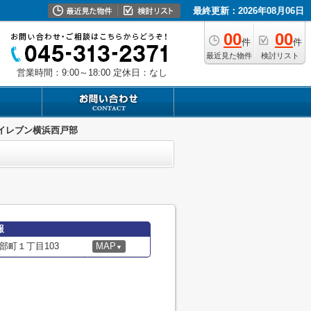
最終更新：2026年08月06日
00
00
件
件
最近見た物件
検討リスト
営業時間：9:00～18:00
定休日：なし
イレブン横浜西戸部
報
部町１丁目103
MAP
▼