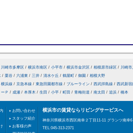
川崎市多摩区
/
横浜市南区
/
小平市
/
横浜市金沢区
/
相模原市緑区
/
川崎市
水
/
栗谷
/
六浦東
/
三井
/
清水ケ丘
/
鶴屋町
/
御園
/
相模大野
横浜線
/
京急本線
/
東急田園都市線
/
ブルーライン
/
西武拝島線
/
西武新宿
リーＰ
/
成瀬
/
本厚木
/
生田
/
小平
/
町田
/
青梅街道
/
南太田
/
追浜
/
橋本
横浜市の賃貸ならリビングサービスへ
内
お問い合わせ
スタッフ紹介
神奈川県横浜市西区南幸２丁目11-11 グランツ南幸6
け
お客様の声
TEL:045-313-2371