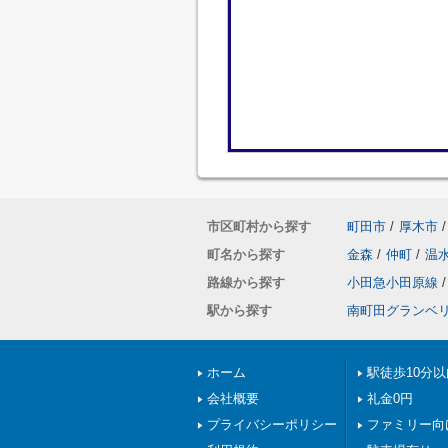
市区町村から探す
町田市
/
厚木市
/
町名から探す
金森
/
仲町
/
温
路線から探す
小田急小田原線
/
駅から探す
南町田グランベ
ホーム
駅徒歩10分以
会社概要
礼金0円
プライバシーポリシー
ファミリー向