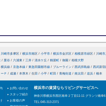
川崎市多摩区
/
横浜市南区
/
小平市
/
横浜市金沢区
/
相模原市緑区
/
川崎市
水
/
栗谷
/
六浦東
/
三井
/
清水ケ丘
/
鶴屋町
/
御園
/
相模大野
横浜線
/
京急本線
/
東急田園都市線
/
ブルーライン
/
西武拝島線
/
西武新宿
リーＰ
/
成瀬
/
本厚木
/
生田
/
小平
/
町田
/
青梅街道
/
南太田
/
追浜
/
橋本
横浜市の賃貸ならリビングサービスへ
内
お問い合わせ
スタッフ紹介
神奈川県横浜市西区南幸２丁目11-11 グランツ南幸6
け
お客様の声
TEL:045-313-2371