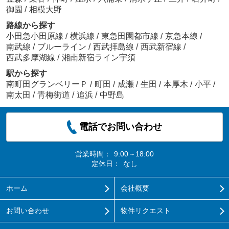
御園
/
相模大野
路線から探す
小田急小田原線
/
横浜線
/
東急田園都市線
/
京急本線
/
南武線
/
ブルーライン
/
西武拝島線
/
西武新宿線
/
西武多摩湖線
/
湘南新宿ライン宇須
駅から探す
南町田グランベリーＰ
/
町田
/
成瀬
/
生田
/
本厚木
/
小平
/
南太田
/
青梅街道
/
追浜
/
中野島
電話でお問い合わせ
営業時間：
9:00～18:00
定休日：
なし
ホーム
会社概要
お問い合わせ
物件リクエスト