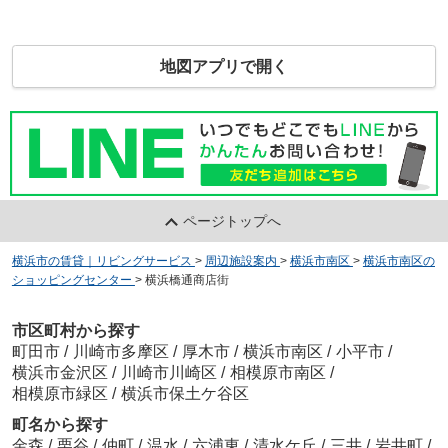
地図アプリで開く
ページトップへ
横浜市の賃貸｜リビングサービス
>
周辺施設案内
>
横浜市南区
>
横浜市南区の
ショッピングセンター
>
横浜橋通商店街
市区町村から探す
町田市
/
川崎市多摩区
/
厚木市
/
横浜市南区
/
小平市
/
横浜市金沢区
/
川崎市川崎区
/
相模原市南区
/
相模原市緑区
/
横浜市保土ケ谷区
町名から探す
金森
/
栗谷
/
仲町
/
温水
/
六浦東
/
清水ケ丘
/
三井
/
岩井町
/