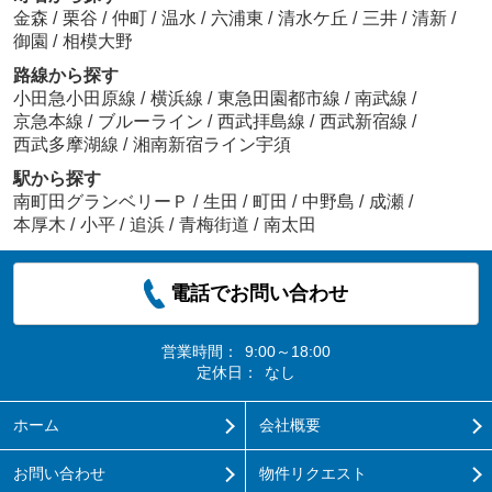
金森
/
栗谷
/
仲町
/
温水
/
六浦東
/
清水ケ丘
/
三井
/
清新
/
御園
/
相模大野
路線から探す
小田急小田原線
/
横浜線
/
東急田園都市線
/
南武線
/
京急本線
/
ブルーライン
/
西武拝島線
/
西武新宿線
/
西武多摩湖線
/
湘南新宿ライン宇須
駅から探す
南町田グランベリーＰ
/
生田
/
町田
/
中野島
/
成瀬
/
本厚木
/
小平
/
追浜
/
青梅街道
/
南太田
電話でお問い合わせ
営業時間：
9:00～18:00
定休日：
なし
ホーム
会社概要
お問い合わせ
物件リクエスト