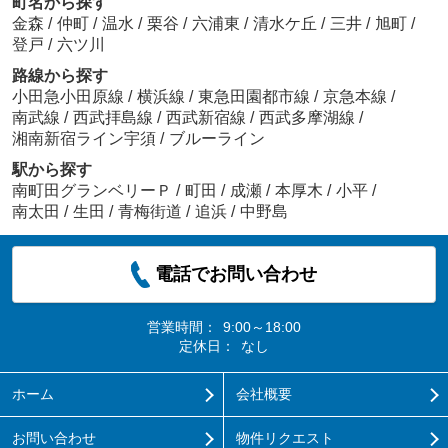
町名から探す
金森
/
仲町
/
温水
/
栗谷
/
六浦東
/
清水ケ丘
/
三井
/
旭町
/
登戸
/
六ツ川
路線から探す
小田急小田原線
/
横浜線
/
東急田園都市線
/
京急本線
/
南武線
/
西武拝島線
/
西武新宿線
/
西武多摩湖線
/
湘南新宿ライン宇須
/
ブルーライン
駅から探す
南町田グランベリーＰ
/
町田
/
成瀬
/
本厚木
/
小平
/
南太田
/
生田
/
青梅街道
/
追浜
/
中野島
電話でお問い合わせ
営業時間：
9:00～18:00
定休日：
なし
ホーム
会社概要
お問い合わせ
物件リクエスト