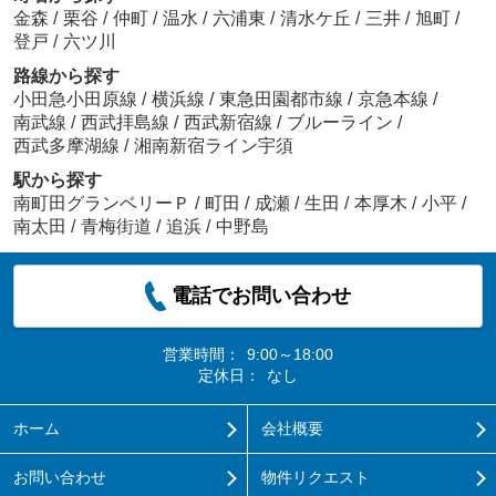
金森
/
栗谷
/
仲町
/
温水
/
六浦東
/
清水ケ丘
/
三井
/
旭町
/
登戸
/
六ツ川
路線から探す
小田急小田原線
/
横浜線
/
東急田園都市線
/
京急本線
/
南武線
/
西武拝島線
/
西武新宿線
/
ブルーライン
/
西武多摩湖線
/
湘南新宿ライン宇須
駅から探す
南町田グランベリーＰ
/
町田
/
成瀬
/
生田
/
本厚木
/
小平
/
南太田
/
青梅街道
/
追浜
/
中野島
電話でお問い合わせ
営業時間：
9:00～18:00
定休日：
なし
ホーム
会社概要
お問い合わせ
物件リクエスト