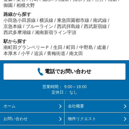
御園
/
相模大野
路線から探す
小田急小田原線
/
横浜線
/
東急田園都市線
/
南武線
/
京急本線
/
ブルーライン
/
西武拝島線
/
西武新宿線
/
西武多摩湖線
/
湘南新宿ライン宇須
駅から探す
南町田グランベリーＰ
/
生田
/
町田
/
中野島
/
成瀬
/
本厚木
/
小平
/
追浜
/
青梅街道
/
南太田
電話でお問い合わせ
営業時間：
9:00～18:00
定休日：
なし
ホーム
会社概要
お問い合わせ
物件リクエスト