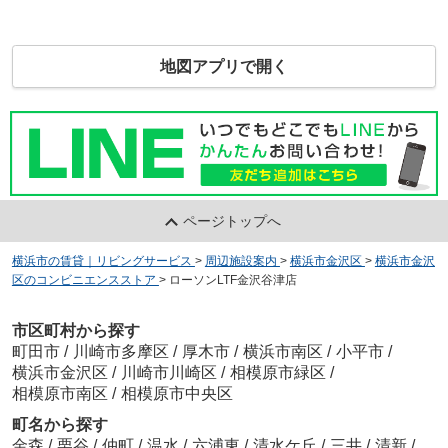
地図アプリで開く
ページトップへ
横浜市の賃貸｜リビングサービス
>
周辺施設案内
>
横浜市金沢区
>
横浜市金沢
区のコンビニエンスストア
>
ローソンLTF金沢谷津店
市区町村から探す
町田市
/
川崎市多摩区
/
厚木市
/
横浜市南区
/
小平市
/
横浜市金沢区
/
川崎市川崎区
/
相模原市緑区
/
相模原市南区
/
相模原市中央区
町名から探す
金森
/
栗谷
/
仲町
/
温水
/
六浦東
/
清水ケ丘
/
三井
/
清新
/