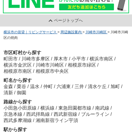
ページトップへ
横浜市の賃貸｜リビングサービス
>
周辺施設案内
>
川崎市川崎区
>
川崎市川崎
区の焼肉
市区町村から探す
町田市
/
川崎市多摩区
/
厚木市
/
小平市
/
横浜市南区
/
横浜市金沢区
/
川崎市川崎区
/
相模原市緑区
/
相模原市南区
/
相模原市中央区
町名から探す
金森
/
栗谷
/
温水
/
仲町
/
六浦東
/
三井
/
清水ケ丘
/
旭町
/
清新
/
御園
路線から探す
小田急小田原線
/
横浜線
/
東急田園都市線
/
南武線
/
京急本線
/
西武拝島線
/
西武新宿線
/
ブルーライン
/
西武多摩湖線
/
湘南新宿ライン宇須
駅から探す