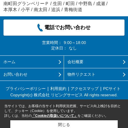
南町田グランベリーＰ
/
生田
/
町田
/
中野島
/
成瀬
/
本厚木
/
小平
/
南太田
/
追浜
/
青梅街道
電話でお問い合わせ
営業時間：
9:00～18:00
定休日：
なし
ホーム
会社概要
お問い合わせ
物件リクエスト
プライバシーポリシー
利用規約
アクセスマップ
PCサイト
Copyright(c) 株式会社 リビングサービス All rights reserved.
当サイトでは、お客様の当サイト利用状況把握、サービス向上検討を目的と
して、クッキー（Cookie）を使用しています。
詳しくは、当社の
「Cookieの取扱いについて」
をご確認ください。
閉じる