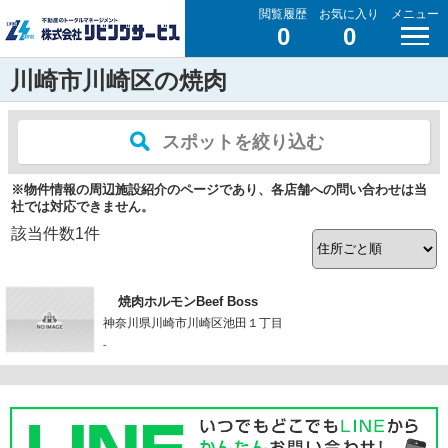
閲覧履歴
お気に入り
メニュー
0
0
川崎市川崎区の焼肉
スポットを絞り込む
※物件情報の周辺施設紹介のページであり、各店舗への問い合わせは当
社では対応できません。
該当件数
1
件
焼肉ホルモンBeef Boss
神奈川県川崎市川崎区池田１丁目
-