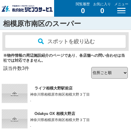
閲覧履歴
お気に入り
メニュー
0
0
相模原市南区のスーパー
スポットを絞り込む
※物件情報の周辺施設紹介のページであり、各店舗への問い合わせは当
社では対応できません。
該当件数
3
件
ライフ相模大野駅前店
神奈川県相模原市南区相模大野３丁目
-
Odakyu OX 相模大野店
神奈川県相模原市南区相模大野３丁目
-