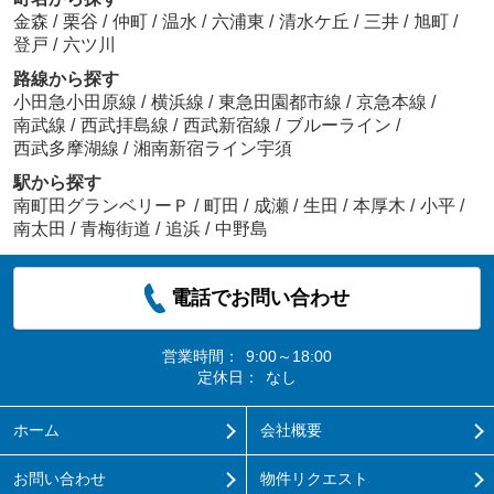
金森
/
栗谷
/
仲町
/
温水
/
六浦東
/
清水ケ丘
/
三井
/
旭町
/
登戸
/
六ツ川
路線から探す
小田急小田原線
/
横浜線
/
東急田園都市線
/
京急本線
/
南武線
/
西武拝島線
/
西武新宿線
/
ブルーライン
/
西武多摩湖線
/
湘南新宿ライン宇須
駅から探す
南町田グランベリーＰ
/
町田
/
成瀬
/
生田
/
本厚木
/
小平
/
南太田
/
青梅街道
/
追浜
/
中野島
電話でお問い合わせ
営業時間：
9:00～18:00
定休日：
なし
ホーム
会社概要
お問い合わせ
物件リクエスト