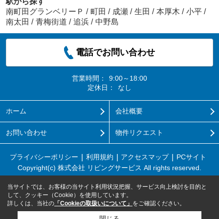
駅から探す
南町田グランベリーＰ
/
町田
/
成瀬
/
生田
/
本厚木
/
小平
/
南太田
/
青梅街道
/
追浜
/
中野島
電話でお問い合わせ
営業時間：
9:00～18:00
定休日：
なし
ホーム
会社概要
お問い合わせ
物件リクエスト
プライバシーポリシー
利用規約
アクセスマップ
PCサイト
Copyright(c) 株式会社 リビングサービス All rights reserved.
当サイトでは、お客様の当サイト利用状況把握、サービス向上検討を目的と
して、クッキー（Cookie）を使用しています。
詳しくは、当社の
「Cookieの取扱いについて」
をご確認ください。
閉じる