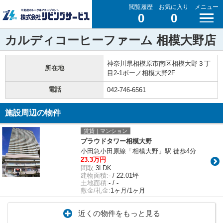
閲覧履歴
お気に入り
メニュー
0
0
カルディコーヒーファーム 相模大野店
神奈川県相模原市南区相模大野３丁
所在地
目2-1ボーノ相模大野2F
電話
042-746-6561
施設周辺の物件
賃貸｜マンション
プラウドタワー相模大野
小田急小田原線「相模大野」駅 徒歩4分
23.3万円
間取:
3LDK
建物面積:
- / 22.01坪
土地面積:
- / -
敷金/礼金:
1ヶ月/1ヶ月
近くの物件をもっと見る