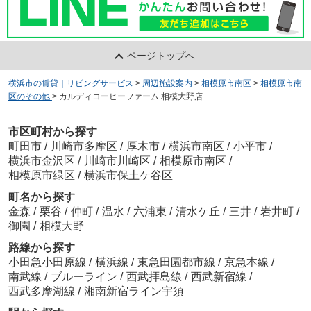
ページトップへ
横浜市の賃貸｜リビングサービス
>
周辺施設案内
>
相模原市南区
>
相模原市南
区のその他
>
カルディコーヒーファーム 相模大野店
市区町村から探す
町田市
/
川崎市多摩区
/
厚木市
/
横浜市南区
/
小平市
/
横浜市金沢区
/
川崎市川崎区
/
相模原市南区
/
相模原市緑区
/
横浜市保土ケ谷区
町名から探す
金森
/
栗谷
/
仲町
/
温水
/
六浦東
/
清水ケ丘
/
三井
/
岩井町
/
御園
/
相模大野
路線から探す
小田急小田原線
/
横浜線
/
東急田園都市線
/
京急本線
/
南武線
/
ブルーライン
/
西武拝島線
/
西武新宿線
/
西武多摩湖線
/
湘南新宿ライン宇須