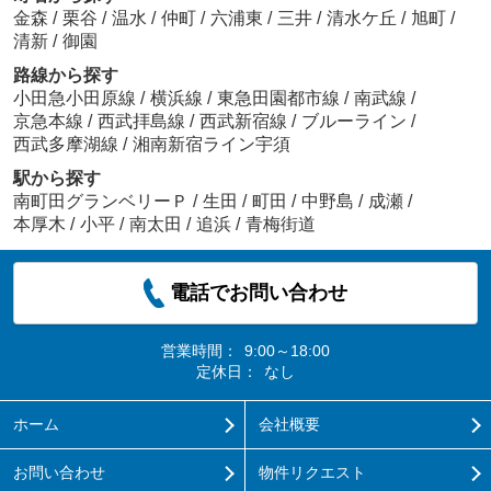
金森
/
栗谷
/
温水
/
仲町
/
六浦東
/
三井
/
清水ケ丘
/
旭町
/
清新
/
御園
路線から探す
小田急小田原線
/
横浜線
/
東急田園都市線
/
南武線
/
京急本線
/
西武拝島線
/
西武新宿線
/
ブルーライン
/
西武多摩湖線
/
湘南新宿ライン宇須
駅から探す
南町田グランベリーＰ
/
生田
/
町田
/
中野島
/
成瀬
/
本厚木
/
小平
/
南太田
/
追浜
/
青梅街道
電話でお問い合わせ
営業時間：
9:00～18:00
定休日：
なし
ホーム
会社概要
お問い合わせ
物件リクエスト