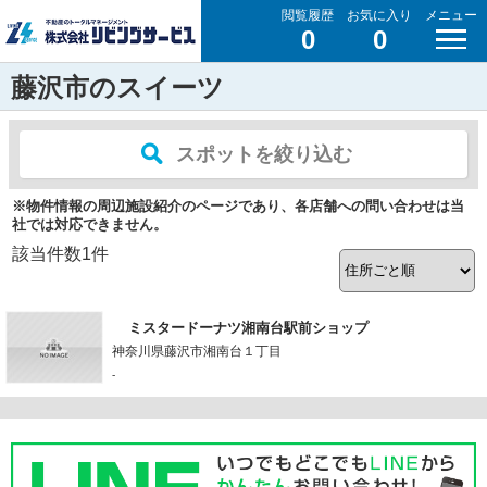
閲覧履歴
お気に入り
メニュー
0
0
藤沢市のスイーツ
スポットを絞り込む
※物件情報の周辺施設紹介のページであり、各店舗への問い合わせは当
社では対応できません。
該当件数
1
件
ミスタードーナツ湘南台駅前ショップ
神奈川県藤沢市湘南台１丁目
-