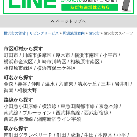
ページトップへ
横浜市の賃貸｜リビングサービス
>
周辺施設案内
>
藤沢市
>
藤沢市のスイーツ
市区町村から探す
町田市
/
川崎市多摩区
/
厚木市
/
横浜市南区
/
小平市
/
横浜市金沢区
/
川崎市川崎区
/
相模原市南区
/
相模原市緑区
/
横浜市保土ケ谷区
町名から探す
金森
/
栗谷
/
仲町
/
温水
/
六浦東
/
清水ケ丘
/
三井
/
岩井町
/
御園
/
相模大野
路線から探す
小田急小田原線
/
横浜線
/
東急田園都市線
/
京急本線
/
南武線
/
ブルーライン
/
西武拝島線
/
西武新宿線
/
西武多摩湖線
/
湘南新宿ライン宇須
駅から探す
南町田グランベリーＰ
/
町田
/
成瀬
/
生田
/
本厚木
/
小平
/