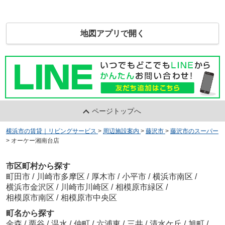
地図アプリで開く
ページトップへ
横浜市の賃貸｜リビングサービス
>
周辺施設案内
>
藤沢市
>
藤沢市のスーパー
>
オーケー湘南台店
市区町村から探す
町田市
/
川崎市多摩区
/
厚木市
/
小平市
/
横浜市南区
/
横浜市金沢区
/
川崎市川崎区
/
相模原市緑区
/
相模原市南区
/
相模原市中央区
町名から探す
金森
/
栗谷
/
温水
/
仲町
/
六浦東
/
三井
/
清水ケ丘
/
旭町
/