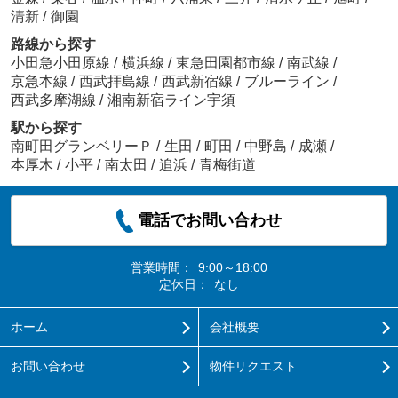
清新
/
御園
路線から探す
小田急小田原線
/
横浜線
/
東急田園都市線
/
南武線
/
京急本線
/
西武拝島線
/
西武新宿線
/
ブルーライン
/
西武多摩湖線
/
湘南新宿ライン宇須
駅から探す
南町田グランベリーＰ
/
生田
/
町田
/
中野島
/
成瀬
/
本厚木
/
小平
/
南太田
/
追浜
/
青梅街道
電話でお問い合わせ
営業時間：
9:00～18:00
定休日：
なし
ホーム
会社概要
お問い合わせ
物件リクエスト