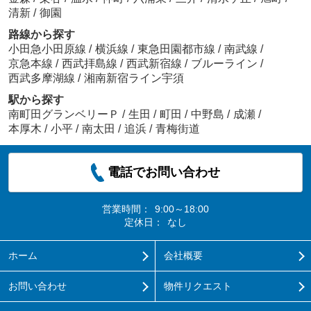
清新
/
御園
路線から探す
小田急小田原線
/
横浜線
/
東急田園都市線
/
南武線
/
京急本線
/
西武拝島線
/
西武新宿線
/
ブルーライン
/
西武多摩湖線
/
湘南新宿ライン宇須
駅から探す
南町田グランベリーＰ
/
生田
/
町田
/
中野島
/
成瀬
/
本厚木
/
小平
/
南太田
/
追浜
/
青梅街道
電話でお問い合わせ
営業時間：
9:00～18:00
定休日：
なし
ホーム
会社概要
お問い合わせ
物件リクエスト