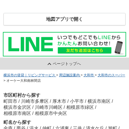
地図アプリで開く
ページトップへ
横浜市の賃貸｜リビングサービス
>
周辺施設案内
>
大和市
>
大和市のスーパー
>
オーケー大和南林間店
市区町村から探す
町田市
/
川崎市多摩区
/
厚木市
/
小平市
/
横浜市南区
/
横浜市金沢区
/
川崎市川崎区
/
相模原市緑区
/
相模原市南区
/
相模原市中央区
町名から探す
金森
/
栗谷
/
温水
/
仲町
/
六浦東
/
三井
/
清水ケ丘
/
旭町
/