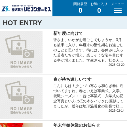
閲覧履歴
お気に入り
メニュー
0
0
HOT ENTRY
新年度に向けて
皆さま、いかがお過ごしでしょうか。3月
も後半に入り、年度末の繁忙期をお過ごし
のことと思います。街には、春休みに入っ
た若者たちが増え、楽しそうな姿を目にす
る事が増えました。学生さんも、社会人...
2026-03-20
春が待ち遠しいです
こんにちは！少しづつ寒さも和らぎ春に近
づいてますね。春といえば卒業式、入学、
就職シーズン！！昔は卒業式、入学式の記
念写真といえば桜の木をバックに撮影して
ましたが、近年は地球温暖化の影響で桜...
2026-02-14
年末年始休業のお知らせ