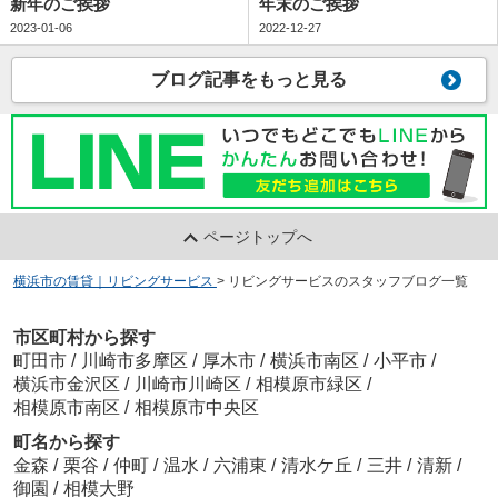
新年のご挨拶
年末のご挨拶
2023-01-06
2022-12-27
ブログ記事をもっと見る
ページトップへ
横浜市の賃貸｜リビングサービス
>
リビングサービスのスタッフブログ一覧
市区町村から探す
町田市
/
川崎市多摩区
/
厚木市
/
横浜市南区
/
小平市
/
横浜市金沢区
/
川崎市川崎区
/
相模原市緑区
/
相模原市南区
/
相模原市中央区
町名から探す
金森
/
栗谷
/
仲町
/
温水
/
六浦東
/
清水ケ丘
/
三井
/
清新
/
御園
/
相模大野