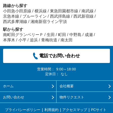
路線から探す
小田急小田原線
/
横浜線
/
東急田園都市線
/
南武線
/
京急本線
/
ブルーライン
/
西武拝島線
/
西武新宿線
/
西武多摩湖線
/
湘南新宿ライン宇須
駅から探す
南町田グランベリーＰ
/
生田
/
町田
/
中野島
/
成瀬
/
本厚木
/
小平
/
追浜
/
青梅街道
/
南太田
電話でお問い合わせ
営業時間：
9:00～18:00
定休日：
なし
ホーム
会社概要
お問い合わせ
物件リクエスト
プライバシーポリシー
利用規約
アクセスマップ
PCサイト