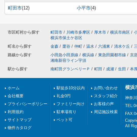
町田市
(12)
小平市
(4)
市区町村から探す
町田市
/
川崎市多摩区
/
厚木市
/
横浜市南区
/
横浜市保土ケ谷区
町名から探す
金森
/
栗谷
/
仲町
/
温水
/
六浦東
/
清水ケ丘
/
路線から探す
小田急小田原線
/
横浜線
/
東急田園都市線
/
京
湘南新宿ライン宇須
駅から探す
南町田グランベリーＰ
/
町田
/
成瀬
/
生田
/
本
横浜
ホーム
駅徒歩10分以内
お問い合わせ
会社概要
礼金0円
スタッフ紹介
神奈川
プライバシーポリシー
ファミリー向け
お客様の声
TEL:0
利用規約
駐車場有り
周辺施設検索
FAX:0
サイトマップ
ペット可
Copy
All Ri
物件カタログ