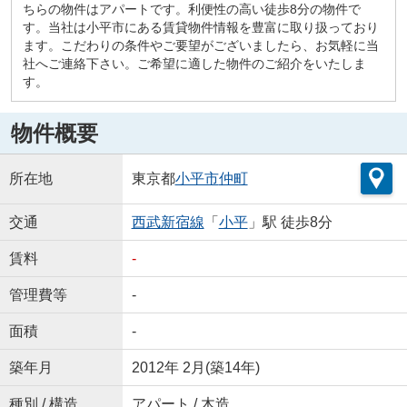
ちらの物件はアパートです。利便性の高い徒歩8分の物件で
す。当社は小平市にある賃貸物件情報を豊富に取り扱っており
ます。こだわりの条件やご要望がございましたら、お気軽に当
社へご連絡下さい。ご希望に適した物件のご紹介をいたしま
す。
物件概要
所在地
東京都
小平市
仲町
交通
西武新宿線
「
小平
」駅 徒歩8分
賃料
-
管理費等
-
面積
-
築年月
2012年 2月(築14年)
種別 / 構造
アパート / 木造