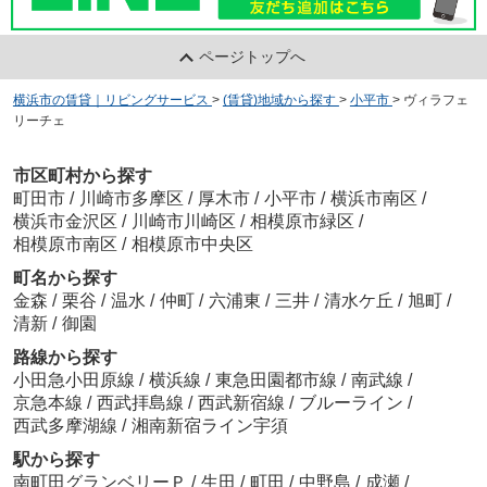
ページトップへ
横浜市の賃貸｜リビングサービス
>
(賃貸)地域から探す
>
小平市
>
ヴィラフェ
リーチェ
市区町村から探す
町田市
/
川崎市多摩区
/
厚木市
/
小平市
/
横浜市南区
/
横浜市金沢区
/
川崎市川崎区
/
相模原市緑区
/
相模原市南区
/
相模原市中央区
町名から探す
金森
/
栗谷
/
温水
/
仲町
/
六浦東
/
三井
/
清水ケ丘
/
旭町
/
清新
/
御園
路線から探す
小田急小田原線
/
横浜線
/
東急田園都市線
/
南武線
/
京急本線
/
西武拝島線
/
西武新宿線
/
ブルーライン
/
西武多摩湖線
/
湘南新宿ライン宇須
駅から探す
南町田グランベリーＰ
/
生田
/
町田
/
中野島
/
成瀬
/