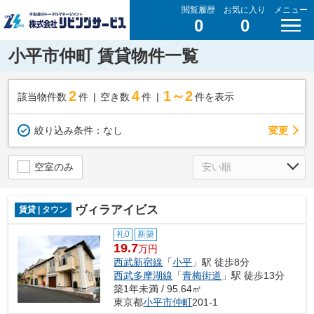
閲覧履歴
お気に入り
メニュー
0
0
小平市仲町 賃貸物件一覧
2
4
1～2
該当物件数
件
空き数
件
件を表示
変更
絞り込み条件：
なし
空室のみ
ヴィラアイビス
賃貸 | タウン
礼0
新築
19.7
万円
西武新宿線
「
小平
」駅 徒歩8分
西武多摩湖線
「
青梅街道
」駅 徒歩13分
築1年未満 / 95.64㎡
東京都
小平市
仲町
201-1