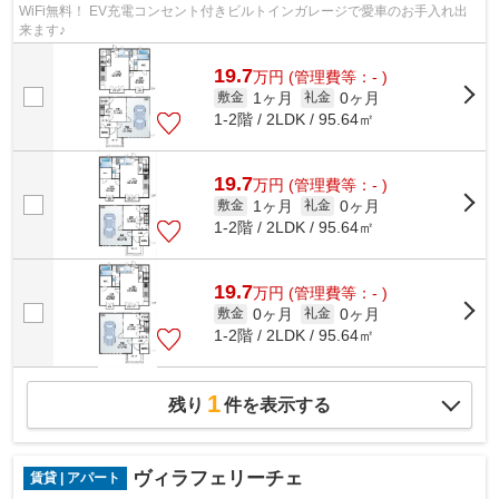
WiFi無料！ EV充電コンセント付きビルトインガレージで愛車のお手入れ出
来ます♪
19.7
万
円
(管理費等：- )
1ヶ月
0ヶ月
敷金
礼金
1-2階 / 2LDK / 95.64㎡
19.7
万
円
(管理費等：- )
1ヶ月
0ヶ月
敷金
礼金
1-2階 / 2LDK / 95.64㎡
19.7
万
円
(管理費等：- )
0ヶ月
0ヶ月
敷金
礼金
1-2階 / 2LDK / 95.64㎡
1
残り
件を表示する
ヴィラフェリーチェ
賃貸 | アパート