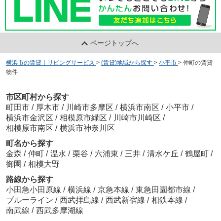
ページトップへ
横浜市の賃貸｜リビングサービス
>
(賃貸)地域から探す
>
小平市
>
仲町の賃貸
物件
市区町村から探す
町田市
/
厚木市
/
川崎市多摩区
/
横浜市南区
/
小平市
/
横浜市金沢区
/
相模原市緑区
/
川崎市川崎区
/
相模原市南区
/
横浜市神奈川区
町名から探す
金森
/
仲町
/
温水
/
栗谷
/
六浦東
/
三井
/
清水ケ丘
/
鶴屋町
/
御園
/
相模大野
路線から探す
小田急小田原線
/
横浜線
/
京急本線
/
東急田園都市線
/
ブルーライン
/
西武拝島線
/
西武新宿線
/
相鉄本線
/
南武線
/
西武多摩湖線