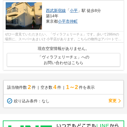
西武新宿線
「
小平
」駅 徒歩8分
築14年
東京都
小平市
仲町
ぜひ一度見ていただきたい、「ヴィラフェリーチェ」です。歩いて286mの
場所に、スーパーあまいけ 小平店があります。こちらの物件はアパートで
す。利便性の高い徒歩8分の物件です。当...
現在空室情報がありません。
「ヴィラフェリーチェ」への
お問い合わせはこちら
2
4
1～2
該当物件数
件
空き数
件
件を表示
変更
絞り込み条件：
なし