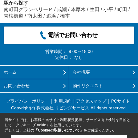
駅から探す
南町田グランベリーＰ
/
成瀬
/
本厚木
/
生田
/
小平
/
町田
/
青梅街道
/
南太田
/
追浜
/
橋本
電話でお問い合わせ
営業時間：
9:00～18:00
定休日：
なし
ホーム
会社概要
お問い合わせ
物件リクエスト
プライバシーポリシー
利用規約
アクセスマップ
PCサイト
Copyright(c) 株式会社 リビングサービス All rights reserved.
当サイトでは、お客様の当サイト利用状況把握、サービス向上検討を目的と
して、クッキー（Cookie）を使用しています。
詳しくは、当社の
「Cookieの取扱いについて」
をご確認ください。