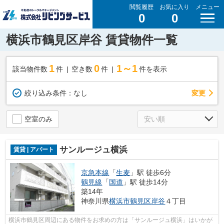
閲覧履歴
お気に入り
メニュー
0
0
横浜市鶴見区岸谷 賃貸物件一覧
1
0
1～1
該当物件数
件
空き数
件
件を表示
変更
絞り込み条件：
なし
空室のみ
サンルージュ横浜
賃貸 | アパート
京急本線
「
生麦
」駅 徒歩6分
鶴見線
「
国道
」駅 徒歩14分
築14年
神奈川県
横浜市鶴見区
岸谷
４丁目
横浜市鶴見区周辺にある物件をお求めの方は「サンルージュ横浜」はいかが