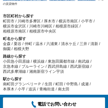
の賃貸物件
市区町村から探す
町田市
/
川崎市多摩区
/
厚木市
/
横浜市南区
/
小平市
/
横浜市金沢区
/
川崎市川崎区
/
相模原市緑区
/
相模原市南区
/
相模原市中央区
町名から探す
金森
/
栗谷
/
仲町
/
温水
/
六浦東
/
清水ケ丘
/
三井
/
清新
/
御園
/
相模大野
路線から探す
小田急小田原線
/
横浜線
/
東急田園都市線
/
南武線
/
京急本線
/
ブルーライン
/
西武拝島線
/
西武新宿線
/
西武多摩湖線
/
湘南新宿ライン宇須
駅から探す
南町田グランベリーＰ
/
生田
/
町田
/
中野島
/
成瀬
/
本厚木
/
小平
/
追浜
/
青梅街道
/
南太田
電話でお問い合わせ