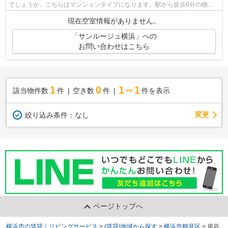
でしょうか。こちらはマンションタイプになります。駅から徒歩6分の物件
なら、駅前のお買い物も便利です。様々...
現在空室情報がありません。
「サンルージュ横浜」への
お問い合わせはこちら
1
0
1～1
該当物件数
件
空き数
件
件を表示
変更
絞り込み条件：
なし
ページトップへ
横浜市の賃貸｜リビングサービス
>
(賃貸)地域から探す
>
横浜市鶴見区
>
岸谷