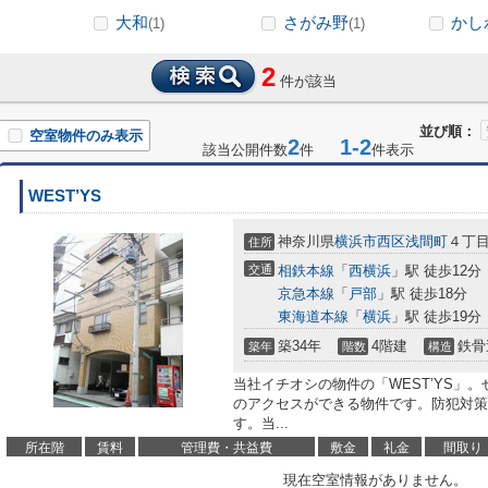
大和
さがみ野
かし
(1)
(1)
2
件が該当
並び順：
空室物件のみ表示
2
1-2
該当公開件数
件
件表示
WEST’YS
神奈川県
横浜市西区
浅間町
４丁
住所
交通
相鉄本線
「
西横浜
」駅 徒歩12分
京急本線
「
戸部
」駅 徒歩18分
東海道本線
「
横浜
」駅 徒歩19分
築34年
4階建
鉄骨
築年
階数
構造
当社イチオシの物件の「WEST’YS」
のアクセスができる物件です。防犯対策
す。当...
所在階
賃料
管理費・共益費
敷金
礼金
間取り
現在空室情報がありません。