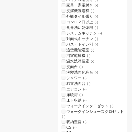
家具・家電付き
(-)
洗濯機置場有
(-)
外観タイル張り
(-)
コンロ２口以上
(-)
食器洗い乾燥機
(-)
システムキッチン
(-)
対面式キッチン
(-)
バス・トイレ別
(-)
追焚機能浴室
(-)
浴室乾燥機
(-)
温水洗浄便座
(-)
洗面台
(-)
洗髪洗面化粧台
(-)
シャワー
(-)
独立洗面台
(-)
エアコン
(-)
床暖房
(-)
床下収納
(-)
ウォークインクロゼット
(-)
ウォークインシューズクロゼット
(-)
収納豊富
(-)
CS
(-)