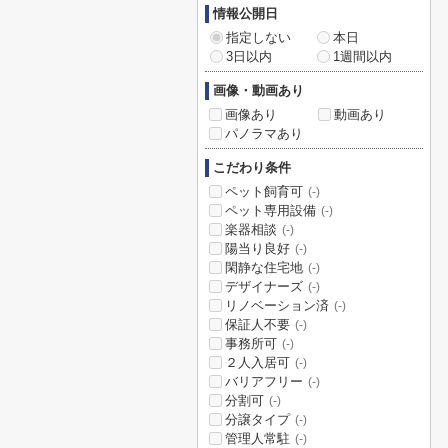
情報公開日
指定しない
本日
3日以内
1週間以内
画像・動画あり
画像あり
動画あり
パノラマあり
こだわり条件
ペット飼育可
(-)
ペット専用設備
(-)
楽器相談
(-)
陽当り良好
(-)
閑静な住宅地
(-)
デザイナーズ
(-)
リノベーション済
(-)
保証人不要
(-)
事務所可
(-)
２人入居可
(-)
バリアフリー
(-)
分割可
(-)
分譲タイプ
(-)
管理人常駐
(-)