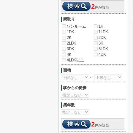
2
件が該当
間取り
ワンルーム
1K
1DK
1LDK
2K
2DK
2LDK
3K
3DK
3LDK
4K
4DK
4LDK以上
面積
～
駅からの徒歩
築年数
2
件が該当