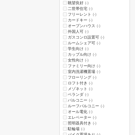
眺望良好
(-)
二世帯住宅
(-)
フリーレント
(-)
カードキー
(-)
オープンハウス
(-)
外国人可
(-)
ガスコンロ設置可
(-)
ルームシェア可
(-)
学生向け
(-)
カップル向け
(-)
女性向け
(-)
ファミリー向け
(-)
室内洗濯機置場
(-)
フローリング
(-)
ロフト付き
(-)
メゾネット
(-)
ベランダ
(-)
バルコニー
(-)
ルーフバルコニー
(-)
オール電化
(-)
エレベーター
(-)
照明器具付き
(-)
駐輪場
(-)
バイク置場あり
(-)