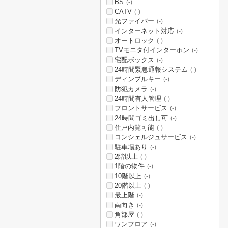
BS
(-)
CATV
(-)
光ファイバー
(-)
インターネット対応
(-)
オートロック
(-)
TVモニタ付インターホン
(-)
宅配ボックス
(-)
24時間緊急通報システム
(-)
ディンプルキー
(-)
防犯カメラ
(-)
24時間有人管理
(-)
フロントサービス
(-)
24時間ゴミ出し可
(-)
住戸内覧可能
(-)
コンシェルジュサービス
(-)
駐車場あり
(-)
2階以上
(-)
1階の物件
(-)
10階以上
(-)
20階以上
(-)
最上階
(-)
南向き
(-)
角部屋
(-)
ワンフロア
(-)