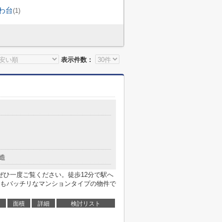
わ台
(1)
表示件数：
目
造
。ぜひ一度ご覧ください。徒歩12分で駅へ
もバッチリなマンションタイプの物件で
面積
詳細
検討リスト