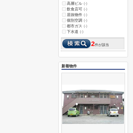
高層ビル
(-)
飲食店可
(-)
居抜物件
(-)
個別空調
(-)
都市ガス
(-)
下水道
(-)
2
件が該当
新着物件