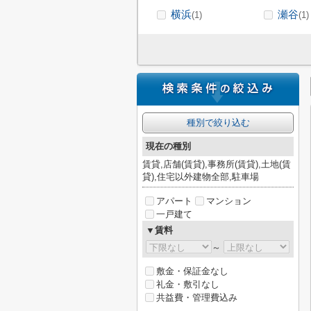
横浜
瀬谷
(1)
(1)
種別で絞り込む
現在の種別
賃貸,店舗(賃貸),事務所(賃貸),土地(賃
貸),住宅以外建物全部,駐車場
アパート
マンション
一戸建て
▼賃料
～
敷金・保証金なし
礼金・敷引なし
共益費・管理費込み