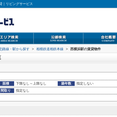
貸｜リビングサービス
貸)路線・駅から探す
>
相模鉄道相鉄本線
>
西横浜駅の賃貸物件
覧
面積
下限なし～上限なし
築年数
指定しない
間取り
指定なし