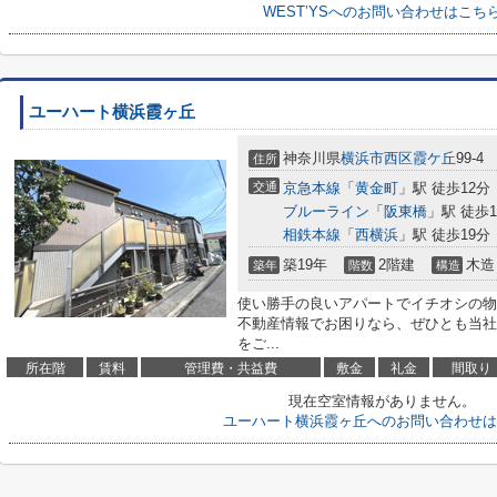
WEST’YSへのお問い合わせはこち
ユーハート横浜霞ヶ丘
神奈川県
横浜市西区
霞ケ丘
99-4
住所
交通
京急本線
「
黄金町
」駅 徒歩12分
ブルーライン
「
阪東橋
」駅 徒歩1
相鉄本線
「
西横浜
」駅 徒歩19分
築19年
2階建
木造
築年
階数
構造
使い勝手の良いアパートでイチオシの物
不動産情報でお困りなら、ぜひとも当社
をご...
所在階
賃料
管理費・共益費
敷金
礼金
間取り
現在空室情報がありません。
ユーハート横浜霞ヶ丘へのお問い合わせは