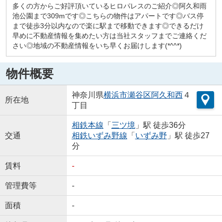
多くの方からご好評頂いているヒロパレスのご紹介◎阿久和雨
池公園まで309mです◎こちらの物件はアパートです◎バス停
まで徒歩3分以内なので楽に駅まで移動できます◎できるだけ
早めに不動産情報を集めたい方は当社スタッフまでご連絡くだ
さい◎地域の不動産情報をいち早くお届けします(*^^*)
物件概要
神奈川県
横浜市瀬谷区
阿久和西
４
所在地
丁目
相鉄本線
「
三ツ境
」駅 徒歩36分
交通
相鉄いずみ野線
「
いずみ野
」駅 徒歩27
分
賃料
-
管理費等
-
面積
-