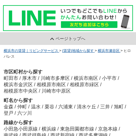
ページトップへ
横浜市の賃貸｜リビングサービス
>
(賃貸)地域から探す
>
横浜市瀬谷区
>
ヒロ
パレス
市区町村から探す
町田市
/
厚木市
/
川崎市多摩区
/
横浜市南区
/
小平市
/
横浜市金沢区
/
相模原市南区
/
相模原市緑区
/
相模原市中央区
/
川崎市中原区
町名から探す
金森
/
仲町
/
温水
/
栗谷
/
六浦東
/
清水ケ丘
/
三井
/
旭町
/
登戸
/
六ツ川
路線から探す
小田急小田原線
/
横浜線
/
東急田園都市線
/
京急本線
/
南武線
/
西武拝島線
/
西武新宿線
/
西武多摩湖線
/