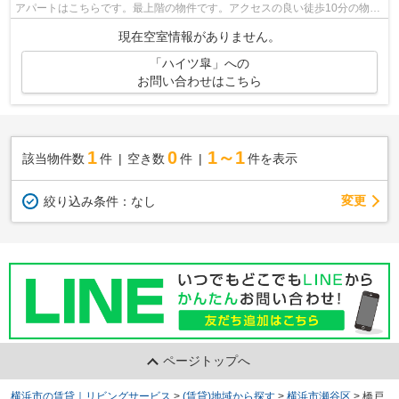
アパートはこちらです。最上階の物件です。アクセスの良い徒歩10分の物件
です。横浜市瀬谷区エリアにある賃貸...
現在空室情報がありません。
「ハイツ皐」への
お問い合わせはこちら
1
0
1～1
該当物件数
件
空き数
件
件を表示
変更
絞り込み条件：
なし
ページトップへ
横浜市の賃貸｜リビングサービス
>
(賃貸)地域から探す
>
横浜市瀬谷区
>
橋戸