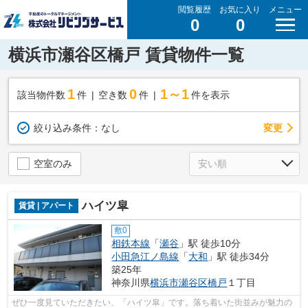
閲覧履歴
お気に入り
メニュー
0
0
横浜市瀬谷区橋戸 賃貸物件一覧
1
0
1～1
該当物件数
件
空き数
件
件を表示
変更
絞り込み条件：
なし
空室のみ
ハイツ皐
賃貸 | アパート
敷0
相鉄本線
「
瀬谷
」駅 徒歩10分
小田急江ノ島線
「
大和
」駅 徒歩34分
築25年
神奈川県
横浜市瀬谷区
橋戸
１丁目
ぜひ一度見ていただきたい、「ハイツ皐」です。落ち着いた街並みが魅力の