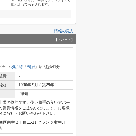
拡大されて表示されます。
情報の見方
【アパート】
36分
横浜線
「
鴨居
」駅 徒歩41分
益費
-
年数）
1996年 9月 ( 築29年 )
2階建
最上階の物件です。使い勝手の良いアパー
の賃貸情報をご提供いたします。お客様
軽に当社へお問い合わせ下さい。
区南幸２丁目11-11 グランツ南幸6Ｆ
号