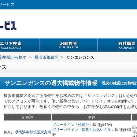
サービス
貸)地域から探す
>
横浜市都筑区
>
サンエレガンス
ンス
サンエレガンス
の過去掲載物件情報
現況の確認はお気軽
横浜市都筑区周辺にある物件をお求めの方は「サンエレガンス」はいかがで
でのアクセスが可能です。使い勝手の良いアパートでイチオシの物件です
紹介しております。数多くの物件の中から、お客様がお望みの物件をお選
所在地
交通
ブルーライン
「
仲町台
」駅 徒歩15分
築
グリーンライン
「
都筑ふれあいの丘
」駅 徒歩36
神奈川県
横浜市都筑区
東方町
2
分