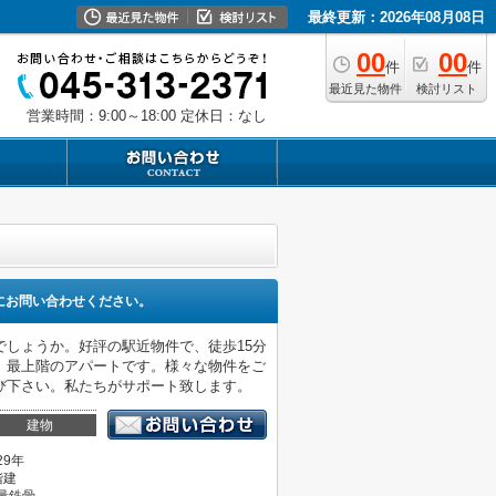
最終更新：2026年08月08日
00
00
件
件
最近見た物件
検討リスト
営業時間：9:00～18:00
定休日：なし
にお問い合わせください。
しょうか。好評の駅近物件で、徒歩15分
。最上階のアパートです。様々な物件をご
び下さい。私たちがサポート致します。
建物
29年
階建