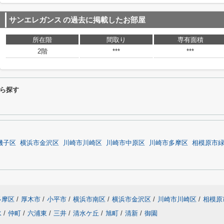
サンエレガンス
の過去に掲載したお部屋
所在階
間取り
専有面積
2階
***
***
ら探す
磯子区
横浜市金沢区
川崎市川崎区
川崎市中原区
川崎市多摩区
相模原市
多摩区
/
厚木市
/
小平市
/
横浜市南区
/
横浜市金沢区
/
川崎市川崎区
/
相模原
水
/
仲町
/
六浦東
/
三井
/
清水ケ丘
/
旭町
/
清新
/
御園