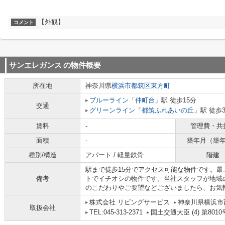
【外観】
コメント
サンエレガンス
の物件概要
所在地
神奈川県
横浜市都筑区
東方町
ブルーライン
「
仲町台
」駅 徒歩15分
交通
グリーンライン
「
都筑ふれあいの丘
」駅 徒歩
賃料
-
管理費・共
面積
-
築年月（築
種別/構造
アパート / 軽量鉄骨
階建
駅まで徒歩15分でアクセス可能な物件です。
備考
トでイチオシの物件です。当社スタッフが地域
のこだわりやご要望などございましたら、お気
株式会社 リビングサービス
神奈川県横浜市西
取扱会社
TEL:045-313-2371
国土交通大臣 (4) 第8010