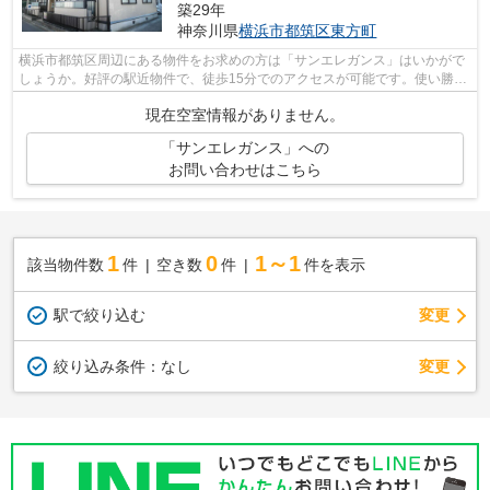
築29年
神奈川県
横浜市都筑区
東方町
横浜市都筑区周辺にある物件をお求めの方は「サンエレガンス」はいかがで
しょうか。好評の駅近物件で、徒歩15分でのアクセスが可能です。使い勝手
の良いアパートでイチオシの物件です...
現在空室情報がありません。
「サンエレガンス」への
お問い合わせはこちら
1
0
1～1
該当物件数
件
空き数
件
件を表示
駅で絞り込む
変更
変更
絞り込み条件：
なし