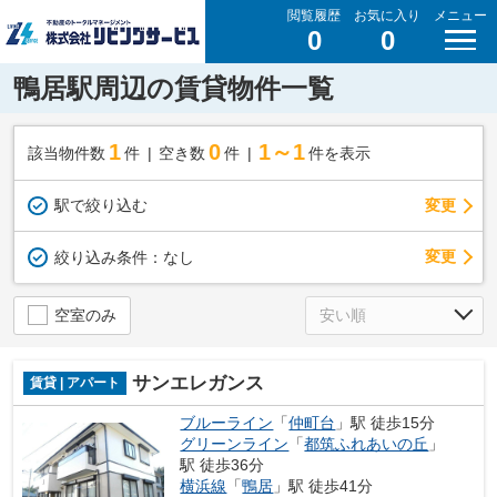
閲覧履歴
お気に入り
メニュー
0
0
鴨居駅周辺の賃貸物件一覧
1
0
1～1
該当物件数
件
空き数
件
件を表示
駅で絞り込む
変更
変更
絞り込み条件：
なし
空室のみ
サンエレガンス
賃貸 | アパート
ブルーライン
「
仲町台
」駅 徒歩15分
グリーンライン
「
都筑ふれあいの丘
」
駅 徒歩36分
横浜線
「
鴨居
」駅 徒歩41分