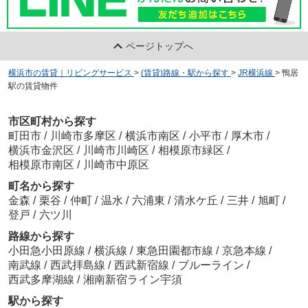
ページトップへ
横浜市の賃貸｜リビングサービス
>
(賃貸)路線・駅から探す
>
JR横浜線
>
鴨居
駅の賃貸物件
市区町村から探す
町田市
/
川崎市多摩区
/
横浜市南区
/
小平市
/
厚木市
/
横浜市金沢区
/
川崎市川崎区
/
相模原市緑区
/
相模原市南区
/
川崎市中原区
町名から探す
金森
/
栗谷
/
仲町
/
温水
/
六浦東
/
清水ケ丘
/
三井
/
旭町
/
登戸
/
六ツ川
路線から探す
小田急小田原線
/
横浜線
/
東急田園都市線
/
京急本線
/
南武線
/
西武拝島線
/
西武新宿線
/
ブルーライン
/
西武多摩湖線
/
湘南新宿ライン宇須
駅から探す