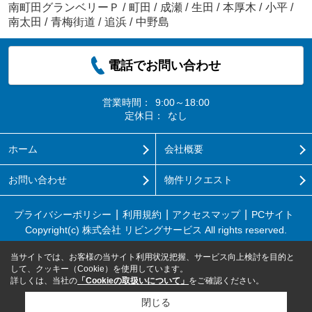
南町田グランベリーＰ
/
町田
/
成瀬
/
生田
/
本厚木
/
小平
/
南太田
/
青梅街道
/
追浜
/
中野島
電話でお問い合わせ
営業時間：
9:00～18:00
定休日：
なし
ホーム
会社概要
お問い合わせ
物件リクエスト
プライバシーポリシー
利用規約
アクセスマップ
PCサイト
Copyright(c) 株式会社 リビングサービス All rights reserved.
当サイトでは、お客様の当サイト利用状況把握、サービス向上検討を目的と
して、クッキー（Cookie）を使用しています。
詳しくは、当社の
「Cookieの取扱いについて」
をご確認ください。
閉じる