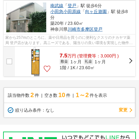
南武線
「
登戸
」駅 徒歩6分
小田急小田原線
「
向ヶ丘遊園
」駅 徒歩8
分
築20年 / 23.60㎡
神奈川県
川崎市多摩区
登戸
家から257mのところに、薬や日用品を買うのに便利なクスリのナカヤマ薬
局 登戸店があります。高ニーズである、陽当りの良い環境を実現した物件と
なっています。根強いニーズを誇る駅近...
7.5
万
円
(管理費等：3,000円 )
1ヶ月
1ヶ月
敷金
礼金
1階 / 1K / 23.60㎡
2
10
1～2
該当物件数
件
空き数
件
件を表示
変更
絞り込み条件：
なし