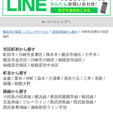
ページトップへ
横浜市の賃貸｜リビングサービス
>
(賃貸)地域から探す
>
川崎市多摩区の賃貸
物件
市区町村から探す
町田市
/
川崎市多摩区
/
厚木市
/
横浜市南区
/
小平市
/
横浜市金沢区
/
川崎市川崎区
/
相模原市緑区
/
相模原市南区
/
相模原市中央区
町名から探す
金森
/
栗谷
/
仲町
/
温水
/
六浦東
/
清水ケ丘
/
三井
/
清新
/
御園
/
相模大野
路線から探す
小田急小田原線
/
横浜線
/
東急田園都市線
/
南武線
/
京急本線
/
ブルーライン
/
西武拝島線
/
西武新宿線
/
西武多摩湖線
/
湘南新宿ライン宇須