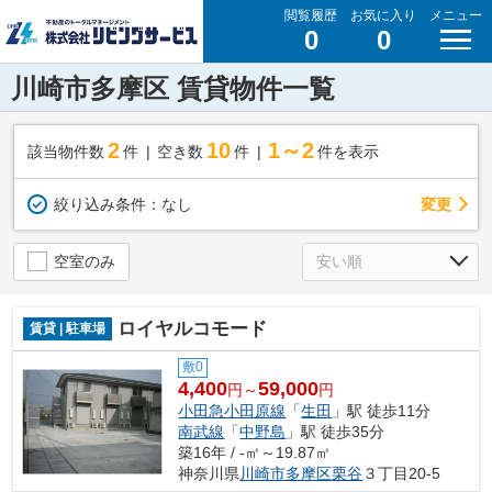
閲覧履歴
お気に入り
メニュー
0
0
川崎市多摩区 賃貸物件一覧
2
10
1～2
該当物件数
件
空き数
件
件を表示
変更
絞り込み条件：
なし
空室のみ
ロイヤルコモード
賃貸 | 駐車場
敷0
4,400
59,000
円～
円
小田急小田原線
「
生田
」駅 徒歩11分
南武線
「
中野島
」駅 徒歩35分
築16年 / -㎡～19.87㎡
神奈川県
川崎市多摩区
栗谷
３丁目20-5