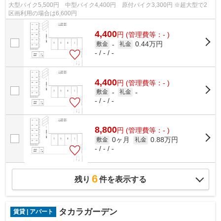
大型バイク5,500円 中型バイク4,400円 原付バイク3,300円 ※超大型で2
区画利用の場合は6,600円
4,400
円
(管理費等：- )
0.44万円
敷金
-
礼金
- / - / -
4,400
円
(管理費等：- )
敷金
-
礼金
-
- / - / -
8,800
円
(管理費等：- )
0ヶ月
0.88万円
敷金
礼金
- / - / -
6
残り
件を表示する
タカラガーデン
賃貸 | アパート