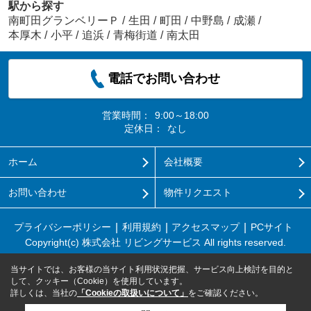
駅から探す
南町田グランベリーＰ
/
生田
/
町田
/
中野島
/
成瀬
/
本厚木
/
小平
/
追浜
/
青梅街道
/
南太田
電話でお問い合わせ
営業時間：
9:00～18:00
定休日：
なし
ホーム
会社概要
お問い合わせ
物件リクエスト
プライバシーポリシー
利用規約
アクセスマップ
PCサイト
Copyright(c) 株式会社 リビングサービス All rights reserved.
当サイトでは、お客様の当サイト利用状況把握、サービス向上検討を目的と
して、クッキー（Cookie）を使用しています。
詳しくは、当社の
「Cookieの取扱いについて」
をご確認ください。