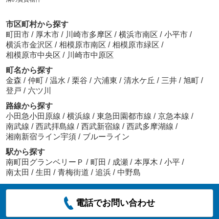
市区町村から探す
町田市
/
厚木市
/
川崎市多摩区
/
横浜市南区
/
小平市
/
横浜市金沢区
/
相模原市南区
/
相模原市緑区
/
相模原市中央区
/
川崎市中原区
町名から探す
金森
/
仲町
/
温水
/
栗谷
/
六浦東
/
清水ケ丘
/
三井
/
旭町
/
登戸
/
六ツ川
路線から探す
小田急小田原線
/
横浜線
/
東急田園都市線
/
京急本線
/
南武線
/
西武拝島線
/
西武新宿線
/
西武多摩湖線
/
湘南新宿ライン宇須
/
ブルーライン
駅から探す
南町田グランベリーＰ
/
町田
/
成瀬
/
本厚木
/
小平
/
南太田
/
生田
/
青梅街道
/
追浜
/
中野島
電話でお問い合わせ