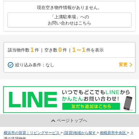
現在空き物件情報がありません。
「上溝駐車場」への
お問い合わせはこちら
1
0
1～1
該当物件数
件
空き数
件
件を表示
変更
絞り込み条件：
なし
ページトップへ
横浜市の賃貸｜リビングサービス
>
(賃貸)地域から探す
>
相模原市中央区
>
上
溝の賃貸物件