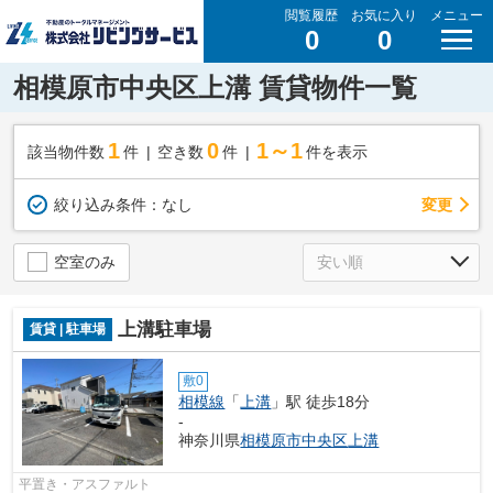
閲覧履歴
お気に入り
メニュー
0
0
相模原市中央区上溝 賃貸物件一覧
1
0
1～1
該当物件数
件
空き数
件
件を表示
変更
絞り込み条件：
なし
空室のみ
上溝駐車場
賃貸 | 駐車場
敷0
相模線
「
上溝
」駅 徒歩18分
-
神奈川県
相模原市中央区
上溝
平置き・アスファルト