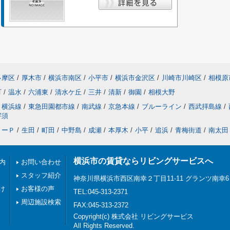
多摩区
/
厚木市
/
横浜市南区
/
小平市
/
横浜市金沢区
/
川崎市川崎区
/
相模原
町
/
温水
/
六浦東
/
清水ケ丘
/
三井
/
清新
/
御園
/
相模大野
横浜線
/
東急田園都市線
/
南武線
/
京急本線
/
ブルーライン
/
西武拝島線
/
宇須
リーＰ
/
生田
/
町田
/
中野島
/
成瀬
/
本厚木
/
小平
/
追浜
/
青梅街道
/
南太田
横浜市の賃貸ならリビングサービスへ
内
お問い合わせ
スタッフ紹介
神奈川県横浜市西区南幸２丁目11-11 グランツ南幸6
け
お客様の声
TEL:045-313-2371
周辺施設検索
FAX:045-313-2372
Copyright(c) 株式会社 リビングサービス
All Rights Reserved.