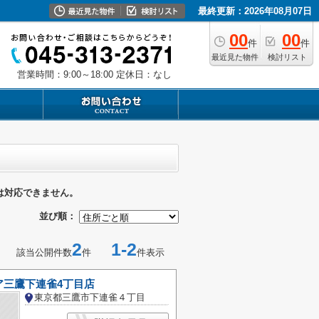
最終更新：2026年08月07日
00
00
件
件
最近見た物件
検討リスト
営業時間：9:00～18:00
定休日：なし
は対応できません。
並び順：
2
1-2
該当公開件数
件
件表示
ア三鷹下連雀4丁目店
東京都三鷹市下連雀４丁目