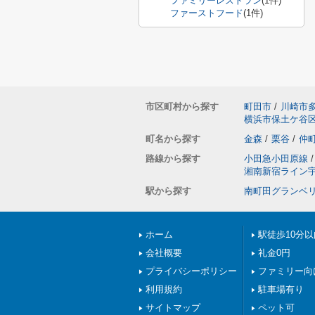
ファミリーレストラン
(1件)
ファーストフード
(1件)
市区町村から探す
町田市
/
川崎市
横浜市保土ケ谷
町名から探す
金森
/
栗谷
/
仲
路線から探す
小田急小田原線
/
湘南新宿ライン
駅から探す
南町田グランベ
ホーム
駅徒歩10分以
会社概要
礼金0円
プライバシーポリシー
ファミリー向
利用規約
駐車場有り
サイトマップ
ペット可