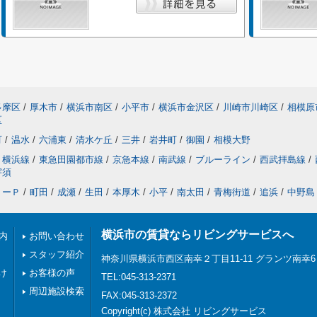
多摩区
/
厚木市
/
横浜市南区
/
小平市
/
横浜市金沢区
/
川崎市川崎区
/
相模原
区
町
/
温水
/
六浦東
/
清水ケ丘
/
三井
/
岩井町
/
御園
/
相模大野
横浜線
/
東急田園都市線
/
京急本線
/
南武線
/
ブルーライン
/
西武拝島線
/
宇須
リーＰ
/
町田
/
成瀬
/
生田
/
本厚木
/
小平
/
南太田
/
青梅街道
/
追浜
/
中野島
横浜市の賃貸ならリビングサービスへ
内
お問い合わせ
スタッフ紹介
神奈川県横浜市西区南幸２丁目11-11 グランツ南幸6
け
お客様の声
TEL:045-313-2371
周辺施設検索
FAX:045-313-2372
Copyright(c) 株式会社 リビングサービス